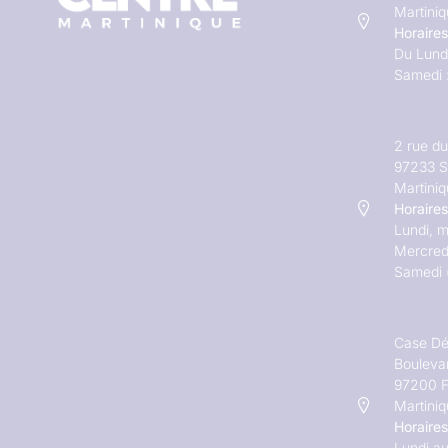
Martini
Horaires
Du Lundi
Samedi 
2 rue d
97233 S
Martini
Horaires
Lundi, m
Mercred
Samedi 
Case Dé
Bouleva
97200 F
Martini
Horaires
Lundi au