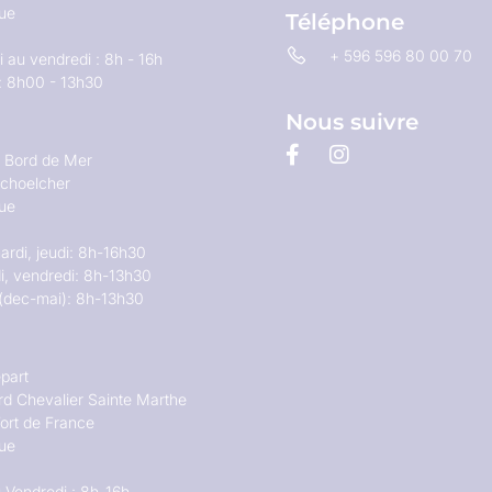
que
Téléphone
+ 596 596 80 00 70
 au vendredi : 8h - 16h
: 8h00 - 13h30
Nous suivre
u Bord de Mer
choelcher
que
ardi, jeudi: 8h-16h30
i, vendredi: 8h-13h30
(dec-mai): 8h-13h30
part
rd Chevalier Sainte Marthe
ort de France
que
 Vendredi : 8h-16h