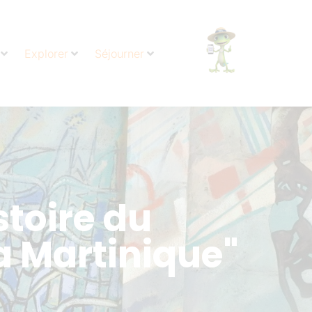
Explorer
Séjourner
stoire du
a Martinique"