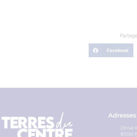
Partage
Facebook
Adresses
29 rue V
97200 F