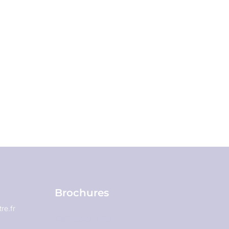
Brochures
re.fr
Espace pro