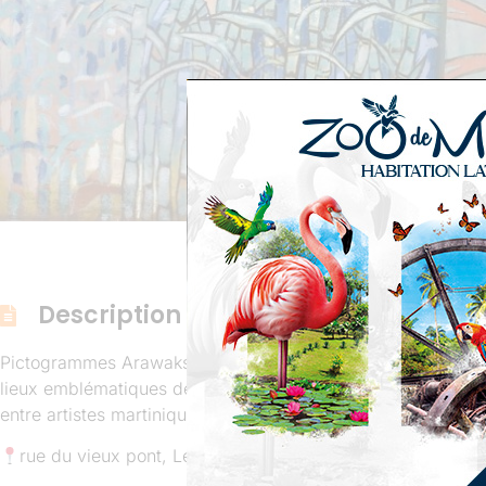
Description
Pictogrammes Arawaks, arrivée des colons, installation du sy
lieux emblématiques de la Ville et de Martinique … La fresq
entre artistes martiniquais et cubains.
rue du vieux pont, Le Lamentin 97232, Martinique