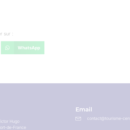
r sur :
WhatsApp
Email
contact@tourisme-cent
ictor Hugo
ort-de-France