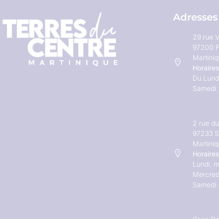
Adresses
29 rue V
97200 F
Martini
Horaires
Du Lundi
Samedi 
2 rue d
97233 S
Martini
Horaires
Lundi, m
Mercred
Samedi 