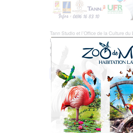
Tann Studio et l’Office de la Culture 
Le concept: « 5 chansons 1 gwo pwel »
et Jean-Elie Fontaine.
Chaque chanson sera interprétée par l
AJOUTER AU CALENDRIER