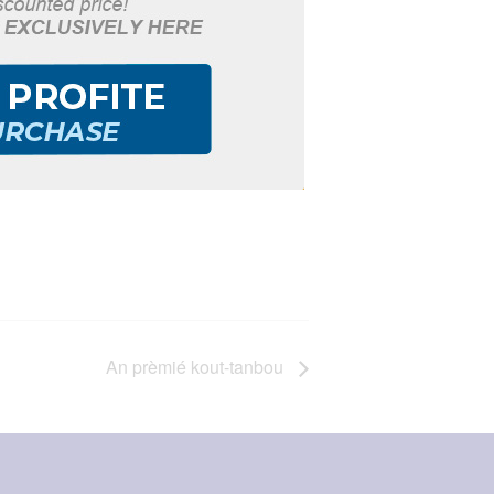
An prèmié kout-tanbou