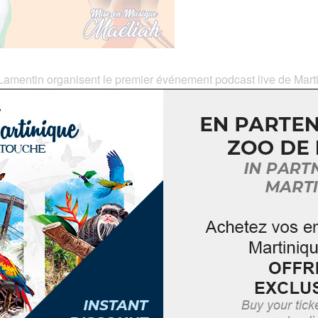
du Lamentin organisent le premier événement podcast live de Ma
, découvrez les étapes du deuil amoureux en 5 chansons de z
a talentueuse Maéliah
DÉTAILS
ORGANISATEUR
Office de la Culture du
Date :
Lamentin
25 avril, 2024
Téléphone
Heure :
+596 596 51 15 33
19h00 - 22h30
E-mail
Prix :
contact@culture-
Gratuit
lelamentin.com
Voir le site Organisateur