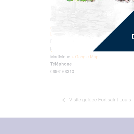
LIEU
marché couvert du
Lamentin
Rue Ernest André Bourg
le Lamentin
,
97232
Martinique
+ Google Map
Téléphone
0696168310
Visite guidée Fort saint-Louis