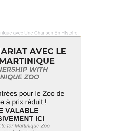
rtinique avec Une Chanson En Histoire.
ouk avec Valérie-Ann Edmond Mariette