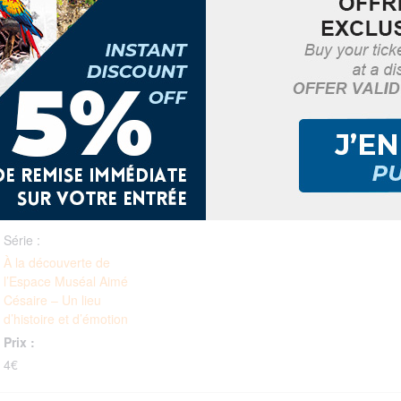
e
DÉTAILS
Date :
18 août, 2025
Heure :
8h30 - 13h15
Série :
À la découverte de
l’Espace Muséal Aimé
Césaire – Un lieu
d’histoire et d’émotion
Prix :
4€