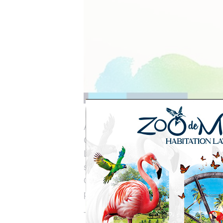
Au cœur du centre-ville de Fort-de
Césaire – poète, homme politique et
L’Espace Muséal Aimé Césaire vous 
scénographie intimiste et riche en 
Objets personnels, manuscrits, déc
pièce exposée a été offerte au Gr
Tarifs :
Adulte : 4€ – Enfant (3-12) 