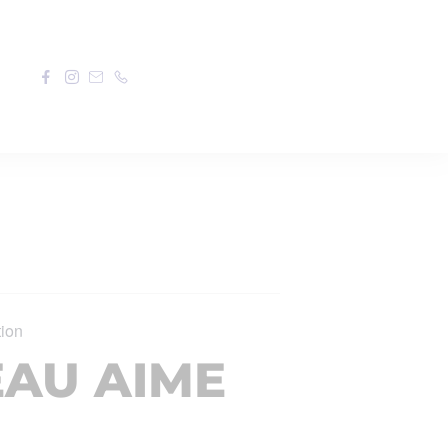
tion
EAU AIME