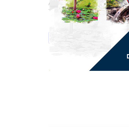
Angle rues V. Sévère et Républiqu
Tél. : 0596 59 61 33
AJOUTER AU CALENDRIER