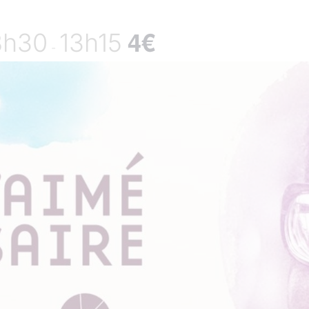
4€
8h30
13h15
-