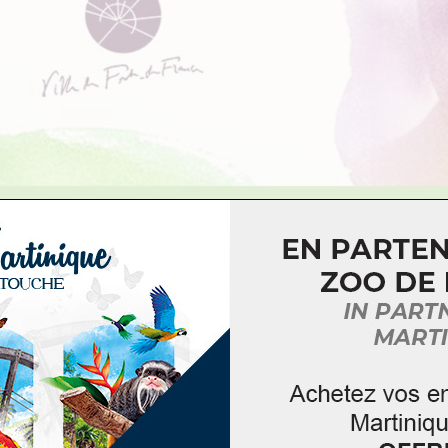
-France, au 1er étage du Théâtre municipal, plongez dans
 figure majeure de la culture antillaise.
invite à revivre l’itinéraire exceptionnel de cet homme
émotions.
orations officielles et dons symboliques forment un pa
and Homme, en témoignage de reconnaissance, d’estime 
: 1€