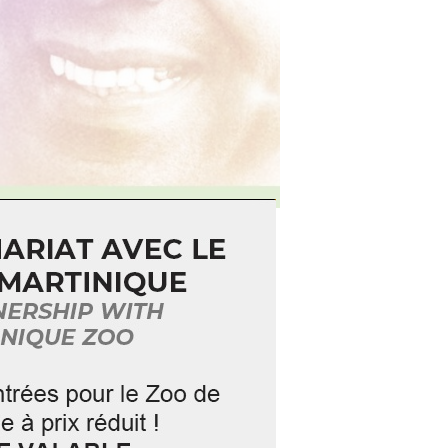
 l’univers fascinant d’Aimé
 d’engagement à travers une
rcours mémoriel unique. Chaque
et d’héritage partagé.