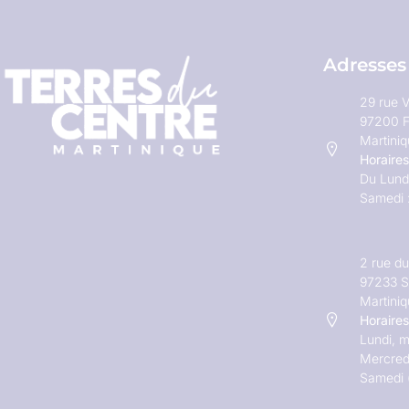
Adresses
29 rue V
97200 F
Martini
Horaires
Du Lundi
Samedi 
2 rue d
97233 S
Martini
Horaires
Lundi, m
Mercred
Samedi 