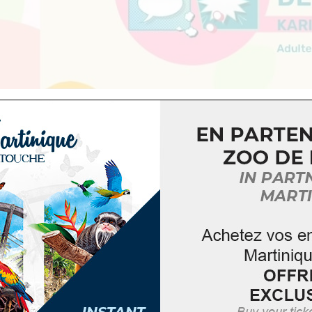
 grands
que, culturel et artistique en famille pendant les vaca
toire de la Martinique propose trois ateliers participat
émerveiller !
 : « Mon Ichali » – Avec Karib’Cultur
ages
es marines – Avec Territori