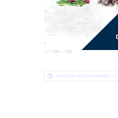
Pour adultes et enfants dès 6 a
24 juillet – Réalisation d’une b
Imagination et dessin au cœur de l’
Pour les adultes
Musée d’Archéologie et de Préhi
Infos & inscriptions : 0596 598
10h – 12h
AJOUTER AU CALENDRIER