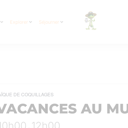
Explorer
Séjourner
AÏQUE DE COQUILLAGES
VACANCES AU M
 10h00
12h00
-