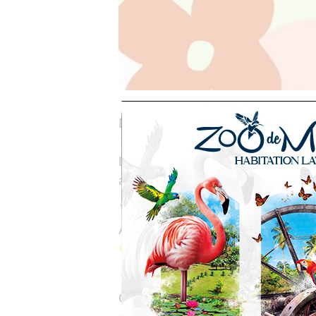
Des ateliers créatifs pour petits et
Envie de partager un moment ludi
Le Musée d’Archéologie et de Préhis
adultes, pour créer, apprendre et s’
10 juillet – Mon jardin secret
Atelier sensoriel autour des plantes
Pour les enfants dès 12 ans
17 juillet – Mosaïque de coquill
Création collective autour des form