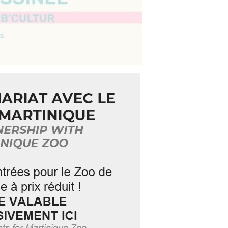
nces ?
ifs ouverts aux enfants comme aux