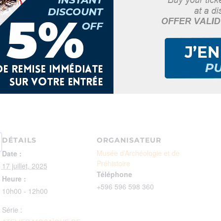
ns
ande dessinée
histoire – Avec Karib’Cultur
stoire – Fort-de-France
 360 / 0596 598 366
DÉTAILS
ORGANISATEUR
Musée d’Archéologie et de
Date :
Préhistoire
17 juillet, 2025
Téléphone
Heure :
+596 596 598 360
10h00 - 12h00
Série :