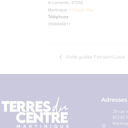
le Lamentin
,
97232
Martinique
+ Google Map
Téléphone
0596846611
Visite guidée Fort saint-Louis
Adresses
29 rue V
97200 F
Martini