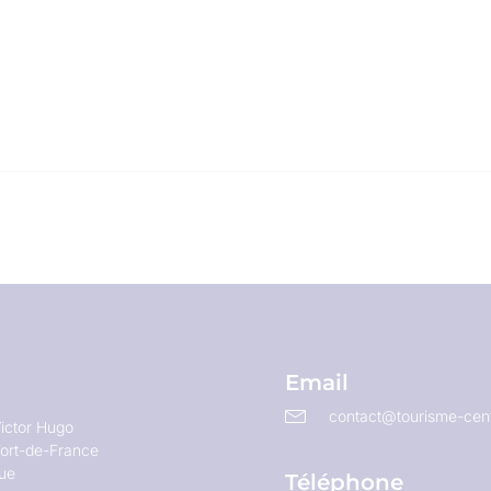
Email
contact@tourisme-cent
ictor Hugo
ort-de-France
que
Téléphone