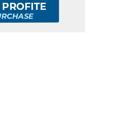
ste WALKO WILD.
à Place d’Armes, en face du Centre
 Martiniquaise de Basket, le Sporting