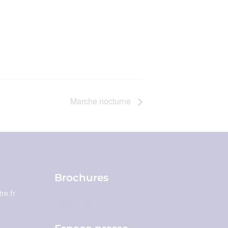
Marche nocturne
Brochures
re.fr
Espace pro