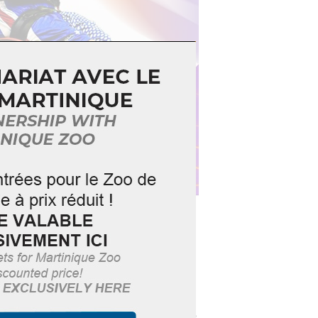
x3FFBB.com
dans une ambiance 100%