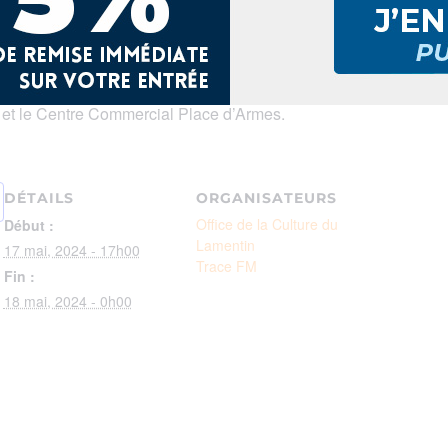
bilité de faire customiser gratuitement tes baskets par l’arti
i 18 à partir de 9h00, rejoins-nous sur la place du Nèg Mawon 
’Office des sports & l’Office de la culture du Lamentin, la Ligue
, et le Centre Commercial Place d’Armes.
DÉTAILS
ORGANISATEURS
Office de la Culture du
Début :
Lamentin
17 mai, 2024 - 17h00
Trace FM
Fin :
18 mai, 2024 - 0h00