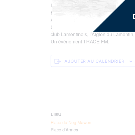
DJ !!!
BASKETS EN FOLIE, c’est aussi la possi
Alors vendredi 17 mai à 17h00 et samed
Commercial, avec la Ville du Lamentin, l
club Lamentinois, l’Aiglon du Lamentin
Un évènement TRACE FM.
AJOUTER AU CALENDRIER
LIEU
Place du Neg Mawon
Place d'Armes