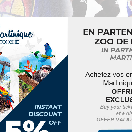
s t’éclater à BASKETS EN FOLIE !!!
s viens t’initier au basket 3×3
ter aux tournois et même y participer en t’inscrivant sur le site
3