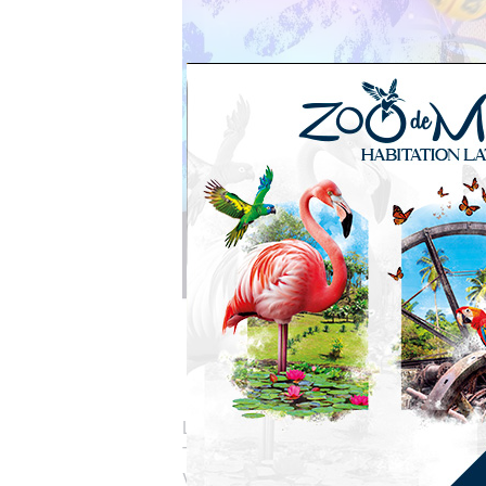
Les vendredi 17 et samedi 18 mai vien
Tu as 4 ans, 10 ans, ou tu es ado … Alor
Viens découvrir le basket fauteuil, assis