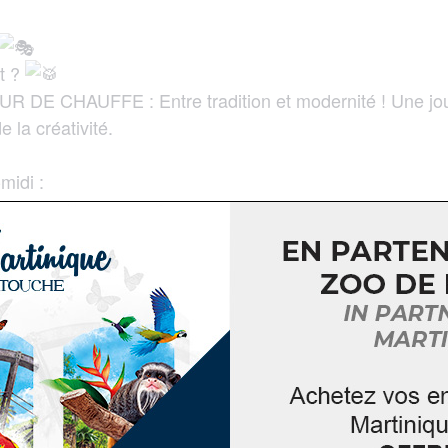
lt ?
R DE CHAUFFE : Entre tradition et modernité ! Une jou
 la créativité.
midi :
sur masques.
ion aux conques de lambis et ti-bwa.
e de produits locaux et accessoires de carnaval.
au gonflable géant !
ec :
es