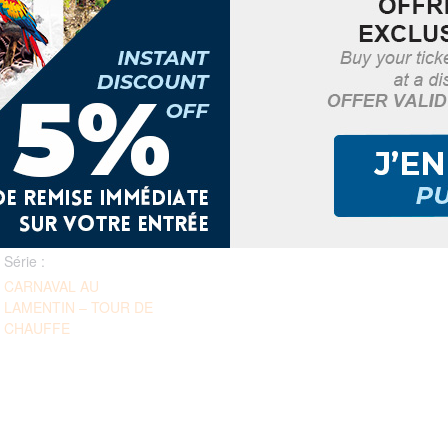
DÉTAILS
ORGANISATEUR
Association Ti Kdans
Date :
Téléphone
8 février
0696 42 58 21
Heure :
8h00 - 17h00
Série :
CARNAVAL AU
LAMENTIN – TOUR DE
CHAUFFE