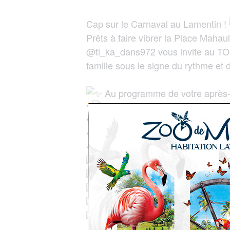
Cap sur le Carnaval au Lamentin !
Prêts à faire vibrer la Place Mahau
@ti_ka_dans972 vous invite au TOU
famille sous le signe du rythme et de
Au programme de votre après-
*
Ateliers créatifs : Peinture 
*
Musique & Tradition : Initiat
*
Village Artisanal : Expo-vent
*
Fun pour les enfants : Châte
Côté scène, ça va chauffer av
Ekanga
Ti Kadans Kréol
Naamix & Friends
Foyer Rural de Roches Carré