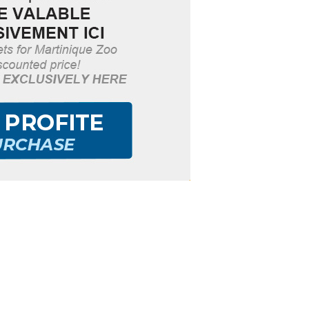
ut en
 !