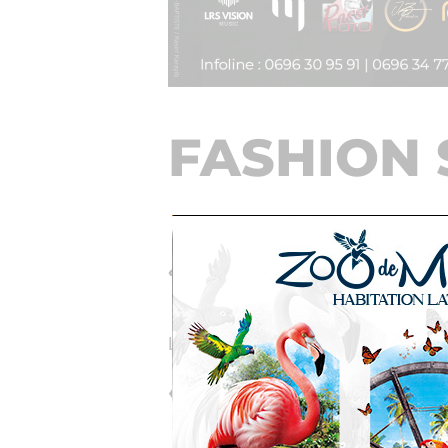
FASHION
« Le présent se tisse comme une 
Le
samedi 08 février 2025
, l’assoc
«
Éclats de S