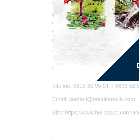
Au programme :
Show mode et musique animé p
Show danses orchestré par Ri
Prestigieux plateau artistique ;
et d’autres surprises…
Venez nombre
couleurs, en 
Infoline
: 0696 30 95 91 || 0696 52 
Email
: contact@rasinkarayib.com
Site
: https://www.helloasso.com/as