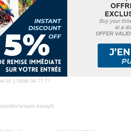
ar Caribbean Sound ;
chard GUSTAN ;
ux pour ce voyage ha
musique et en émotions
04 00 || 0696 34 77 71
sociations/rasin-karayib