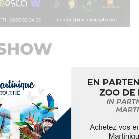
 SHOW
toile où chaque fil emprunté au passé dessine l’inst
iation
RASIN’ KARAYIB
–
– et
K
parrainée par Ivy JALTA
aint-Pierre
».