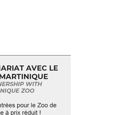
ant. »
ay’Dan Couture
, vous présentent