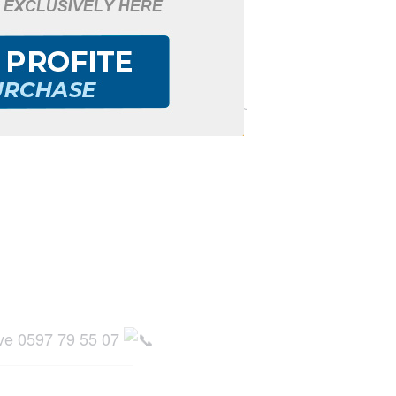
osition photographique intitulé « ˷
ive 0597 79 55 07