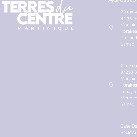
29 rue V
97200 F
Martini
Horaires
Du Lundi
Samedi 
2 rue d
97233 S
Martini
Horaires
Lundi, m
Mercred
Samedi 
Case Dé
Bouleva