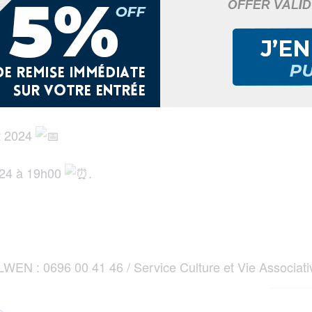
eph et l’association WE PLI LWEN vous présente : Son exp
et 2024
2024 à 19h00
.
 LWEN : 0696 00 41 46 / Service Culture et Vie Associat