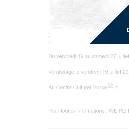
#Exposition
| La ville de Saint-Jos
Les 5 N ˷ « VAGABONDAGE » »
Du vendredi 19 au samedi 27 juill
Vernissage le vendredi 19 juillet 
Au Centre Culturel Marcé
Pour toutes informations : WE PLI