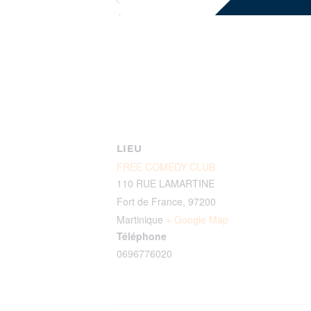
LIEU
FREE COMEDY CLUB
110 RUE LAMARTINE
Fort de France
,
97200
Martinique
+ Google Map
Téléphone
0696776020