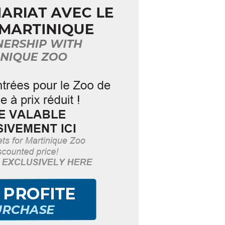
 dédié au Jeune Public
au défi la créativité de ces jeunes
e Comedy Club.
 de France. Cette nouvelle salle,
ains, et a pour objectif de