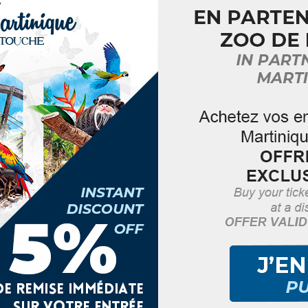
b fête ses 10 ans d’humour à la Martinique!
ress 2025, 2e édition, nous vous proposons un programme
r à l’occasion de ce Cabaret d’improvisation qui mettra 
 & Valentin, les comédiens improvisateurs du Martiniqu
lle salle de théâtre située au 110 Rue Lamartine à Fort
acles d’humour reprend les codes des comedy club améric
tre les artistes et le public martiniquais.
DÉTAILS
ORGANISATEUR