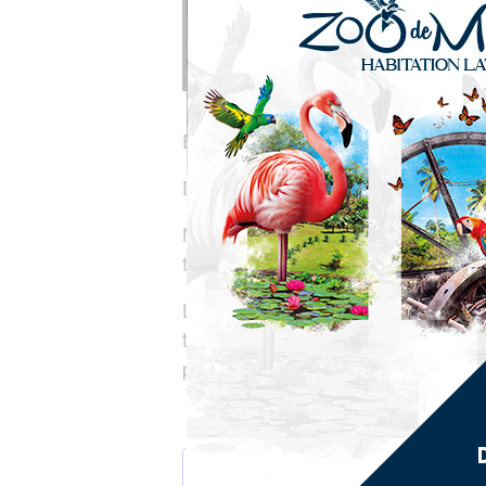
En 2025, le Martinique Comedy Clu
Dans le cadre du Festival Anti’st
Nous vous proposons de les découvri
talents locaux coachés par Nathan
Le FREE Comedy Club est une nouve
très confortable, dédiée aux spect
permettre une rencontre intimiste en
AJOUTER AU CALENDRIER