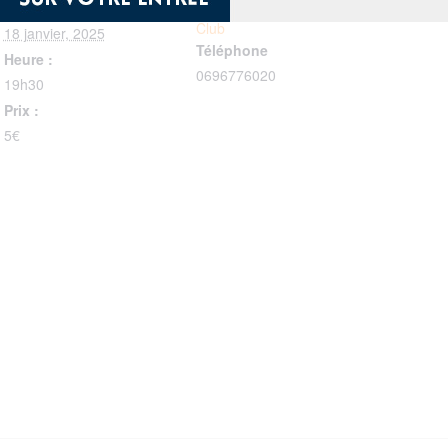
La Martinique Comedy
Date :
Club
18 janvier, 2025
Téléphone
Heure :
0696776020
19h30
Prix :
5€