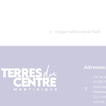
Village traditionnel de Noël
Adresses
29 rue V
97200 F
Martini
Horaires
Du Lundi
Samedi 