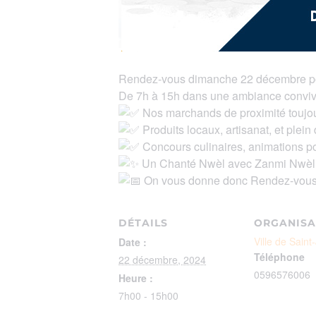
Rendez-vous dimanche 22 décembre pou
De 7h à 15h dans une ambiance convivi
Nos marchands de proximité toujour
Produits locaux, artisanat, et plei
Concours culinaires, animations po
Un Chanté Nwèl avec Zanmi Nwèl vo
On vous donne donc Rendez-vous 
DÉTAILS
ORGANISA
Ville de Sain
Date :
Téléphone
22 décembre, 2024
0596576006
Heure :
7h00 - 15h00