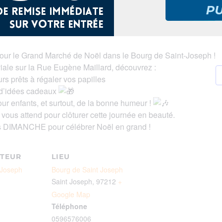
r le Grand Marché de Noël dans le Bourg de Saint-Joseph !
ale sur la Rue Eugène Maillard, découvrez :
s prêts à régaler vos papilles
n d’idées cadeaux
ur enfants, et surtout, de la bonne humeur !
us attend pour clôturer cette journée en beauté.
DIMANCHE pour célébrer Noël en grand !
TEUR
LIEU
t-Joseph
Bourg de Saint Joseph
Saint Joseph
,
97212
+
Google Map
Téléphone
0596576006