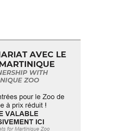
our une
activité unique en
e la banane
. Depuis plus de 30
ysages, au rythme tranquille du