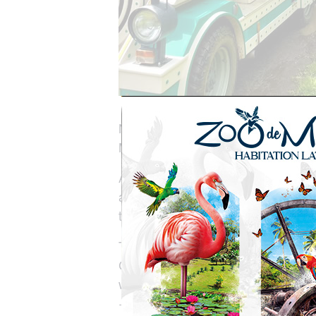
Nichée dans la campagne luxurian
Martinique
: un voyage à bord d’u
Au cœur d’un écrin de verdure
, em
ans, Belfort cultive un véritable
sav
train.
Tarifs :
Adulte : 17€ – Enfant (de 4 à
Chemin Soudon, Quartier Belfort, 
www.visitebelfort.com
+596 696 25 25 89