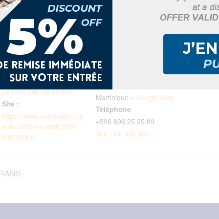
DÉTAILS
LIEU
Belfort
Date :
Chemin Soudon, Quartier
26 juillet, 2025
Belfort
Série :
Le Lamentin
,
97232
Le Petit train de Belfort
Martinique
+ Google Map
Site :
Téléphone
https://www.visitebelfort.co
+596 696 25 25 89
m/la-visite-en-petit-train-
Voir Lieu site web
martinique/
ERANS