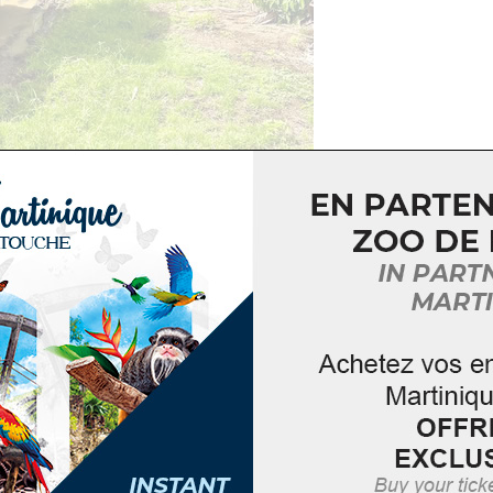
te du Lamentin,
l’exploitation de Belfort
vous accueille p
n
petit train
qui ravira petits et grands !
barquez pour une découverte passionnante du
monde d
oir-faire agricole
que vous pourrez explorer au fil des pa
 12ans) : 7€ – Forfait famille : 40€
Le Lamentin 97232, Martinique