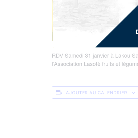
RDV Samedi 31 janvier à Lakou Sain
l’Association Lasotè fruits et légu
AJOUTER AU CALENDRIER