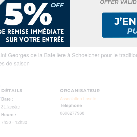
t Georges de la Batelière à Schoelcher pour le traditio
mes de saison
DÉTAILS
ORGANISATEUR
Association Lasotè
Date :
Téléphone
31 janvier
0696277968
Heure :
7h30 - 12h30