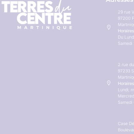
29 rue V
97200 F
Martini
Horaires
Du Lundi
Samedi 
2 rue d
97233 S
Martini
Horaires
Lundi, m
Mercred
Samedi 
Case Dé
Bouleva