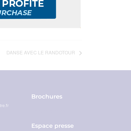
DANSE AVEC LE RANDOTOUR
Brochures
re.fr
Espace pro
Espace presse