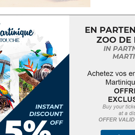
ce militaire du XIXᵉ siècle à Fort-de-France, le
Musée d
oire
de la Martinique et des Petites Antilles. Ce lieu uni
avers une collection exceptionnelle de plus de
3 000 objet
n pierre, os ou coquillage.
offre un regard précieux sur la vie des premiers habitants 
e
: 8h-17h | Mardi: 14h-17h | Samedi: 8h-12h
8 366
DÉTAILS
Date :