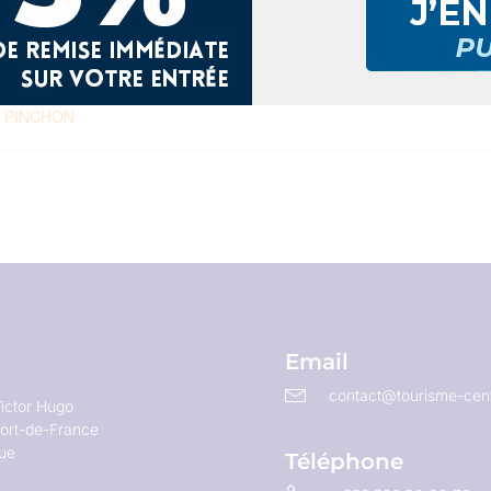
20 août, 2025
Série :
MUSEE DU PERE
PINCHON
Email
contact@tourisme-cent
ictor Hugo
ort-de-France
que
Téléphone