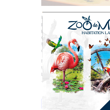
Installé dans une ancienne intendan
préhistoire
retrace
4 000 ans d’hist
patrimoine amérindien
de l’île à tr
céramiques, outils, objets rituels e
Sur
380 m² d’exposition
, le musée 
culture arawak
.
Musée d’Histoire et d’Ethnographie
9 rue de la Liberté , Fort-de-Franc
Lundi , Mercredi, Jeudi, Vendredi 
+ 596 596 598 360 / + 596 596 59
AJOUTER AU CALENDRIER