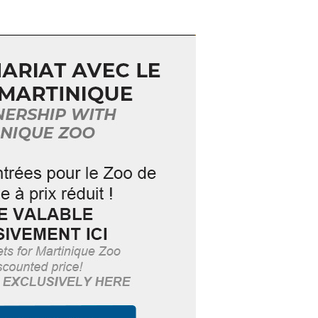
’archéologie précolombienne et de
que met en lumière le
riche
s
issus de l’ère précolombienne :
de l’île, en particulier ceux de