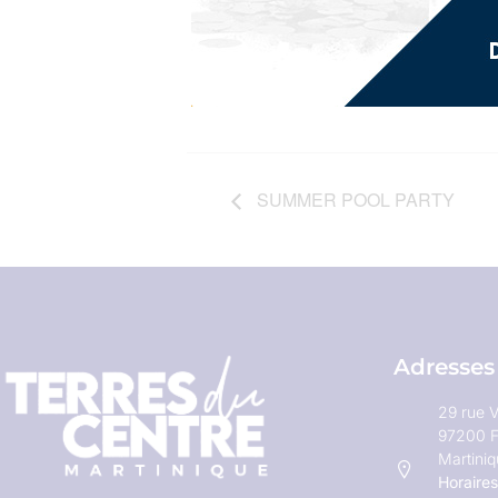
SUMMER POOL PARTY
Adresses
29 rue V
97200 F
Martini
Horaires