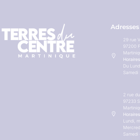
Adresses
29 rue V
97200 F
Martini
Horaires
Du Lundi
Samedi 
2 rue d
97233 S
Martini
Horaires
Lundi, m
Mercred
Samedi 