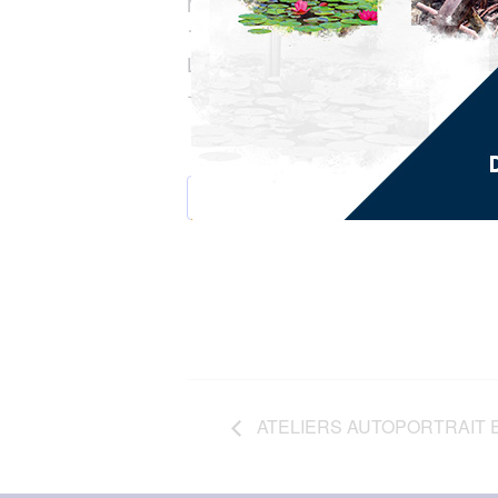
Musée d’Histoire et d’Ethnographie
10 bd Général de Gaulle, Fort-de-
Lundi , Mercredi, Jeudi, Vendredi 
+ 596 596 72 81 87
AJOUTER AU CALENDRIER
ATELIERS AUTOPORTRAIT 