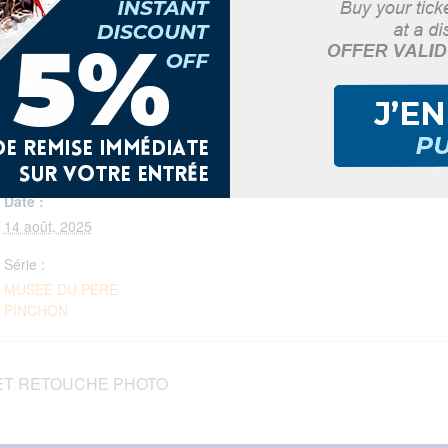
France
: 8h-17h | Mardi: 14h-17h | Samedi: 8h-12h
DÉTAILS
Date :
14 août, 2025
Série :
MUSEE DU PERE
PINCHON
ET RETOUCHE PHOTO