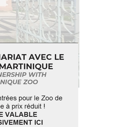
e construite en 1887, le MRHE
t objets de la culture créole de