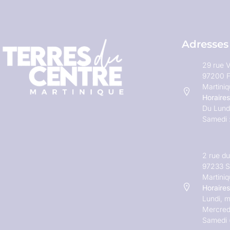
Adresses
29 rue V
97200 F
Martini
Horaires
Du Lundi
Samedi 
2 rue d
97233 S
Martini
Horaires
Lundi, m
Mercred
Samedi 