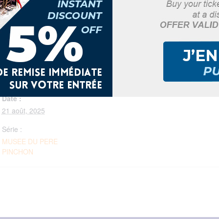
France
: 8h-17h | Mardi: 14h-17h | Samedi: 8h-12h
DÉTAILS
Date :
21 août, 2025
Série :
MUSEE DU PERE
PINCHON