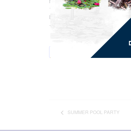
Musée d’Histoire et d’Ethnographie
10 bd Général de Gaulle, Fort-de-
Lundi , Mercredi, Jeudi, Vendredi 
+ 596 596 72 81 87
AJOUTER AU CALENDRIER
SUMMER POOL PARTY