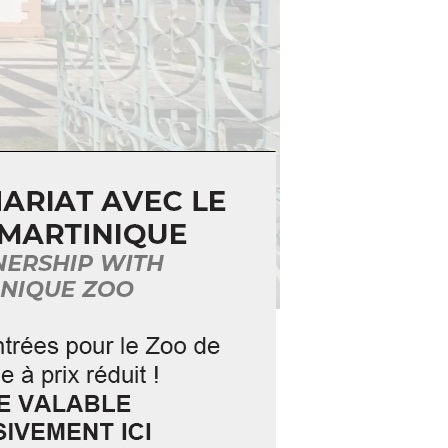
e construite en 1887, le MRHE
t objets de la culture créole de