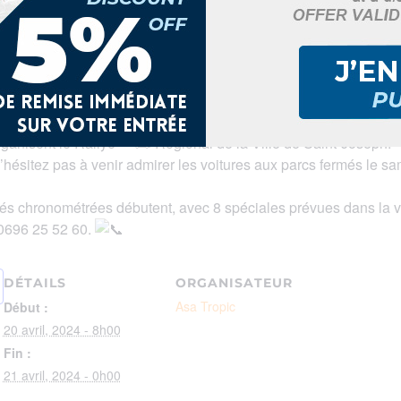
 compte à rebours est lancé
!
𝗅
rganisent le Rallye
Régional de la Ville de Saint-Joseph.
’hésitez pas à venir admirer les voitures aux parcs fermés le sa
tés chronométrées débutent, avec 8 spéciales prévues dans la vi
 0696 25 52 60.
DÉTAILS
ORGANISATEUR
Asa Tropic
Début :
20 avril, 2024 - 8h00
Fin :
21 avril, 2024 - 0h00