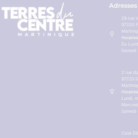
Adresses
29 rue V
97200 F
Martini
Horaires
Du Lundi
Samedi 
2 rue d
97233 S
Martini
Horaires
Lundi, m
Mercred
Samedi 
Case Dé