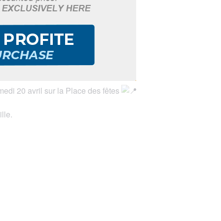
medi 20 avril sur la Place des fêtes
lle.