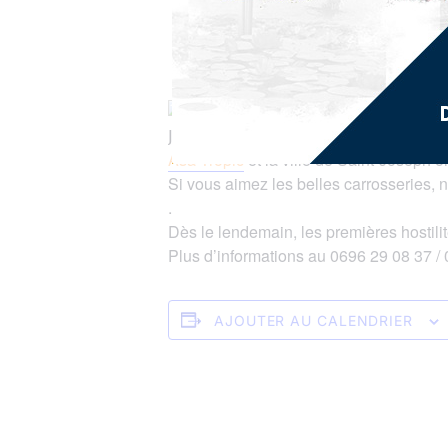
#Rallye
| Tic tac, tic tac ! Le
𝖩-𝟤 𝖺𝗏𝖺𝗇𝗍 𝗅𝖾 𝗋𝖾𝗍𝗈𝗎𝗋 𝖽𝗎 𝖱𝖺𝗅𝗅𝗒𝖾 𝖱𝖾́𝗀𝗂𝗈𝗇
Asa Tropic
et la ville de Saint-Joseph o
Si vous aimez les belles carrosseries, n
.
Dès le lendemain, les premières hostili
Plus d’informations au 0696 29 08 37 /
AJOUTER AU CALENDRIER