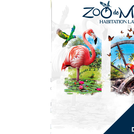
Ti Marché Bô Kay – Spécial Carnav
La Ville de Saint‑Joseph vous don
du Carnaval !
Fruits & légumes, grillades, bouche
Dates de février :