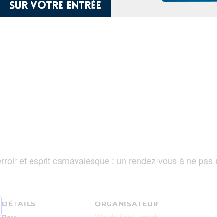
erroir et esprit carnavalesque : un rendez‑vous à ne pa
DÉTAILS
ORGANISATEUR
Ville de Saint Joseph
Date :