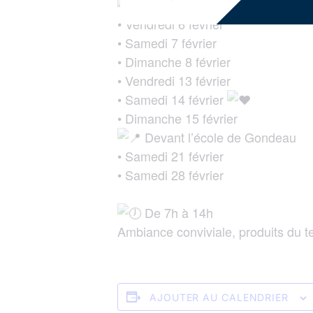
Face à l’ancienne mairie
• Vendredi 6 février
• Samedi 7 février
• Dimanche 8 février
• Vendredi 13 février
• Samedi 14 février
• Dimanche 15 février
Devant l’école de Gondeau
• Samedi 21 février
• Samedi 28 février
De 7h à 14h
Ambiance conviviale, produits du t
AJOUTER AU CALENDRIER