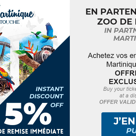
al !
ne rendez‑vous tout au long du mois de février pour vo
rie, pâtisseries, vêtements, accessoires… faites le plein 