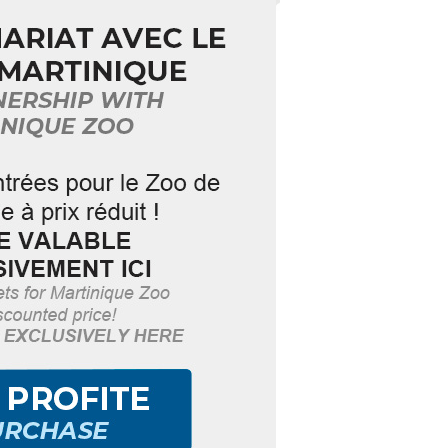
tre marché éphémère aux couleurs
de produits frais et locaux.