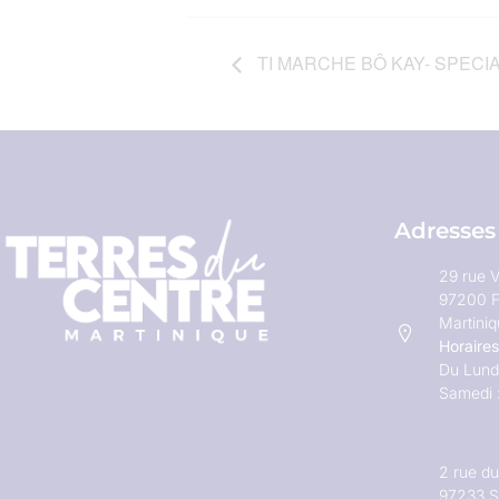
TI MARCHE BÔ KAY- SPECI
Adresses
29 rue V
97200 F
Martini
Horaires
Du Lundi
Samedi 
2 rue d
97233 S