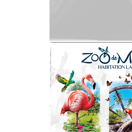
Entrez dans les coulisses du rhum 
La distillerie La Favorite
vous ouvre
familiales de l’île encore en activité
Explorez à votre rythme
ou accompa
Une plongée dans l’ambiance uniqu
Distillerie La Favorite
5,5km Rout
Visites
– libres du Lundi au Vendredi : 8h-
– guidées de
10h à 15h
sur réserv
Tél
: 0596 50 47 32