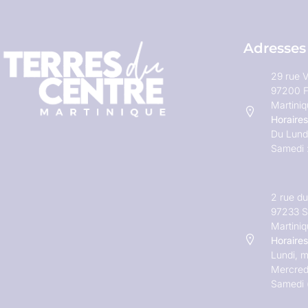
Adresses
29 rue V
97200 F
Martini
Horaires
Du Lundi
Samedi 
2 rue d
97233 S
Martini
Horaires
Lundi, m
Mercred
Samedi 