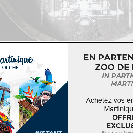
à La Favorite !
 ses portes pour une
visite libre ou guidée
, au cœur de l
.
gné d’un guide passionné, les différentes étapes de fa
e de cette usine à vapeur encore en fonctionnement
e de Lamentin, Le Lamentin
16h
ation