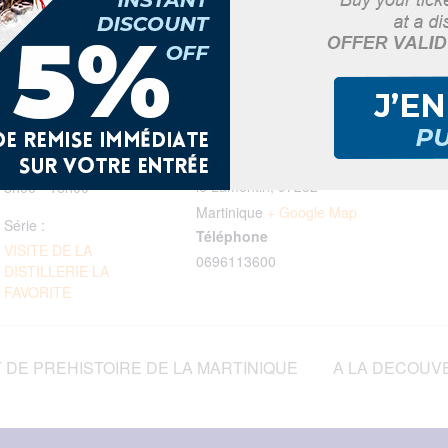
DÉTAILS
LIEU
Distillerie la Favorite
Date :
Ancienne route de
24 juillet, 2025
Gondeau
Heure :
le Lamentin
,
97232
8h00 - 16h00
Martinique
+ Google Map
Série :
Téléphone
VISITE DE LA
0696113600
DISTILLERIE LA
FAVORITE
 DE PREHISTOIRE DE LA MARTINIQUE
A LA DECOUV