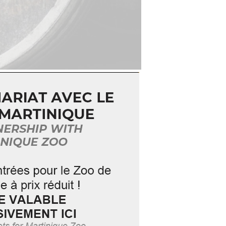
’une des dernières distilleries
brication du rhum