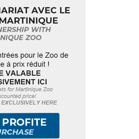
au carrefour de plusieurs
ve, elle compte de nombreux atouts
e et artistique le long des bords
ions artistiques, anecdotes avec