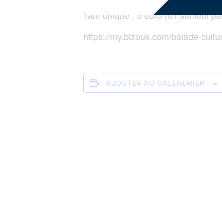
Tarif unique : 5 euro (01 samedi p
https://my.bizouk.com/balade-cultu
AJOUTER AU CALENDRIER