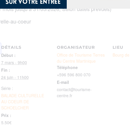
ar mois jusqu’à 31/05/2026, Selon dates prévues)
relle-au-coeur
DÉTAILS
ORGANISATEUR
LIEU
Office de Tourisme Terres
Bourg de
Début :
du Centre Martinique
7 mars - 9h00
Téléphone
Fin :
+596 596 800 070
24 juin - 11h00
E-mail
Série :
contact@tourisme-
BALADE CULTURELLE
centre.fr
AU COEUR DE
SCHOELCHER
Prix :
5.50€