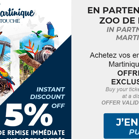
la découverte de Schoelcher”
e Schoelcher est une ville tournée vers son littoral et 
autique, Station de Tourisme, Ville dynamique et sporti
lture visibles dans ses aménagements
.
u bourg de Schoelcher pour une balade plurielle, intimist
es de la rivière Case-Navire.
nable où se mêlent architecture, profane et sacré, créat
istique 2, rue du Bord de mer Schoelcher