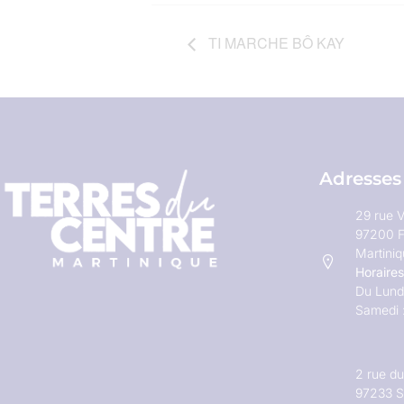
TI MARCHE BÔ KAY
Adresses
29 rue V
97200 F
Martini
Horaires
Du Lundi
Samedi 
2 rue d
97233 S