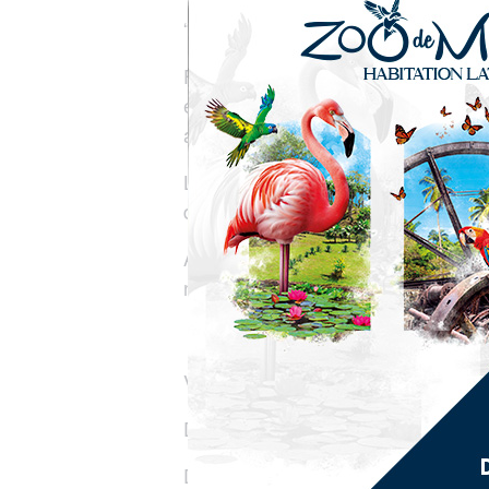
“Culture, Identité et Liberté…, A 
Fondée en 1853, Case-Navire devenu
écosystèmes d’exception. Station n
au nombre desquels l’art et la Cu
Laissez-vous guider dans les rues d
de mer et non loin des rives paisibl
Au programme, une visite incontour
notre guide expert.
Visite à pied
Départ :
9h00 –
Durée : 2h00
Départ : Bureau d’Information Tour