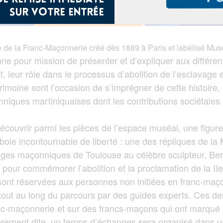
de la Franc-Maçonnerie créé dès 1889 à Paris et labélisé Mus
e pour mission de présenter et d’expliquer aux différent
t, leur rôle dans le processus d’abolition de l’esclavage 
oine sont l’occasion de s’imprégner de cette histoire, m
niques martiniquaises dont les contributions sociétales
t découvrir parmi les pièces de l’espace muséal, une fig
e incontournable de liberté : une des répliques de la 
ges maçonniques de Toulouse au célèbre sculpteur, 
 pour commémorer l’abolition et la proclamation de la II
 sont réservées aux personnes non initiées en franc-maç
out au long du parcours par des guides experts. Ces de
anc-maçonnerie et sur des francs-maçons qui ont marqué l
oprement dite, un temps d’échanges sera organisé dans u