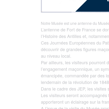
Notre Musée est une antenne du Musée 
L’antenne de Fort de France se donn
l’Histoire des Antilles et, notammen
Ces Journées Européennes du Patrim
découvrir de grandes figures maçon
au niveau local.
Par ailleurs, les visiteurs pourron
l’engagement maçonnique, un symbol
émancipée, commandée par des lo
lendemain de la révolution de 1848
Dans le cadre des JEP, les visites
Les visiteurs seront accompagnés t
apporteront un éclairage sur la fr
A l’issue de la visite du Musée pr