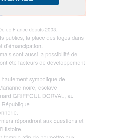
ée de France depuis 2003.
s publics, la place des loges dans
et d’émancipation.
ais sont aussi la possibilité de
 ont été facteurs de développement
ure hautement symbolique de
Marianne noire, esclave
Bernard GRIFFOUL DORVAL, au
e République.
onnerie.
rniers répondront aux questions et
’Histoire.
n temple afin de permettre aux