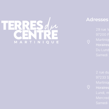
Adresses
29 rue V
97200 F
Martini
Horaires
Du Lundi
Samedi 
2 rue d
97233 S
Martini
Horaires
Lundi, m
Mercred
Samedi 