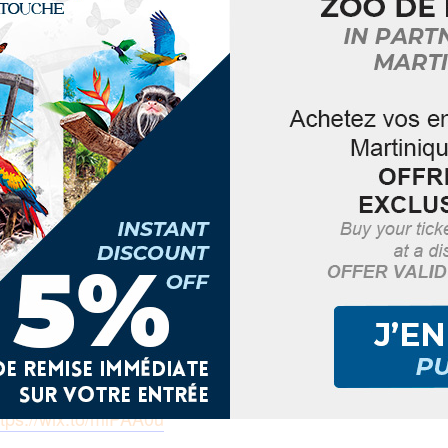
bre -9h30 à 16h30
AJOUTER AU CALENDRIER
– Schoelcher
Sam. 9h30-11h30)
0)
30-16h30)
indien de la Martinique.
98 814
ttps://wix.to/mlPAA0u