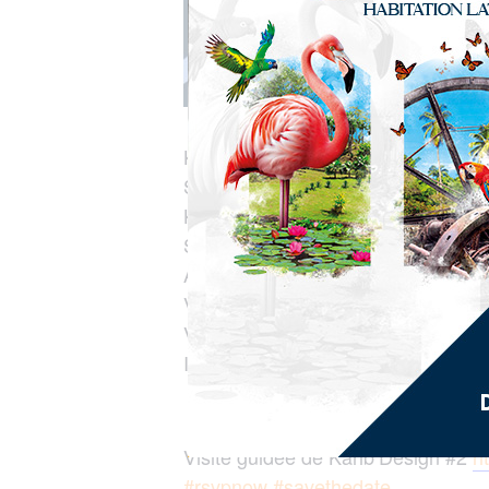
Karib’Cultur
Samedi 21 et Dimanche 22 septem
Karib’Cultur – 28 rue des Soupirs 
Souffleurs de conques de lambi (
Atelier bois flotté (Dim. 9h30-11h3
Visites guidées (Sam. & Dim. 14h
Venez découvrir le patrimoine amér
Inscription obligatoire : Tel 0696 8
Visite guidée de Karib’Design #2
h
#rsvpnow
#savethedate