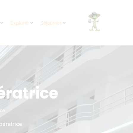
Explorer
Séjourner
ératrice
nce
pératrice