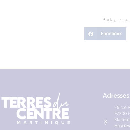
Partagez sur
Facebook
Adresses
29 rue V
97200 F
Martini
Horaires