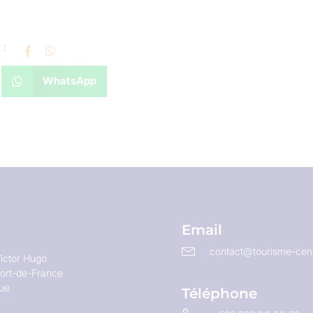
 :
WhatsApp
Email
contact@tourisme-cent
ictor Hugo
ort-de-France
que
Téléphone