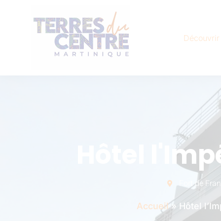
Découvrir
Hôtel l'Imp
Fort de Fra
Accueil
»
Hôtel l’Im