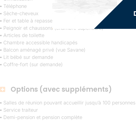
▪ Téléphone
▪ Sèche-cheveux
▪ Fer et table à repasser
▪ Peignoir et chaussons (chambre supérieure)
▪ Articles de toilette
▪ Chambre accessible handicapés
▪ Balcon aménagé privé (vue Savane)
▪ Lit bébé sur demande
▪ Coffre-fort (sur demande)
Options (avec suppléments)
▪ Salles de réunion pouvant accueillir jusqu’à 100 personnes
▪ Service traiteur
▪ Demi-pension et pension complète