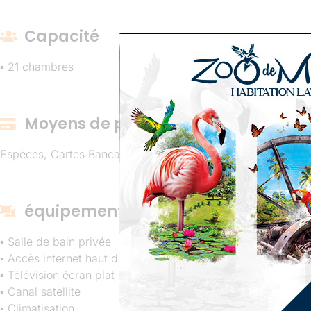
Capacité
▪ 21 chambres
Moyens de paiement
Espèces, Cartes Bancaire
équipements
▪ Salle de bain privée
▪ Accès internet haut débit en Wifi
▪ Télévision écran plat
▪ Canal satellite
▪ Climatisation