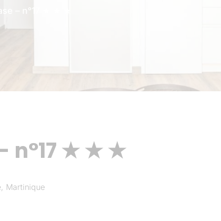
ase – n°17 ★ ★ ★
- n°17 ★ ★ ★
, Martinique