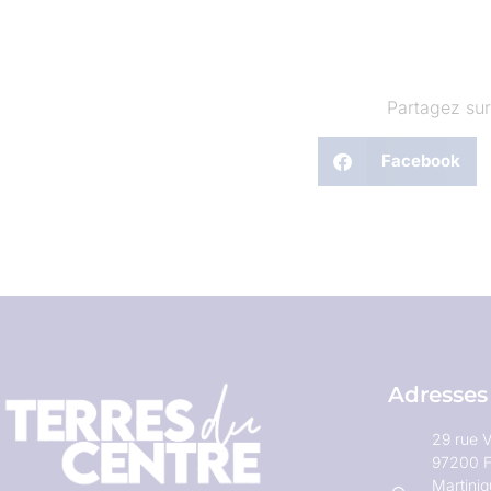
Partagez sur
Facebook
Adresses
29 rue V
97200 F
Martini