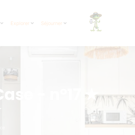
Explorer
Séjourner
Case - n°17 ★
★
nce