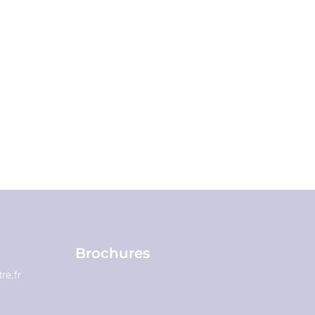
Brochures
re.fr
Espace pro