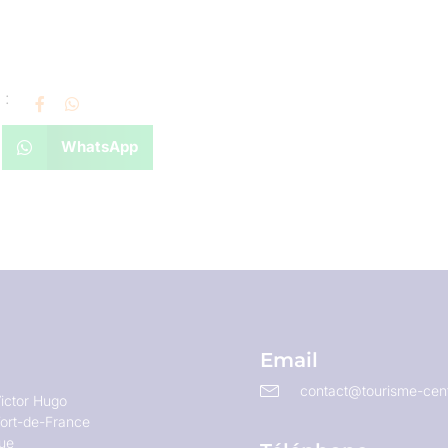
 :
WhatsApp
Email
contact@tourisme-cent
ictor Hugo
ort-de-France
que