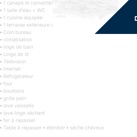
▪ 1 canapé lit convertible
▪ 1 salle d’eau + WC
▪ 1 cuisine équipée
▪ 1 terrasse extérieure avec coin salon et mange-debout
▪ Coin bureau
▪ climatisation
▪ linge de bain
▪ Linge de lit
▪ Télévision
▪ Internet
▪ Réfrigérateur
▪ four
▪ bouilloire
▪ grille pain
▪ lave vaisselle
▪ lave linge séchant
▪ fer à repasser
▪ Table à repasser ▪ étendoir ▪ sèche cheveux