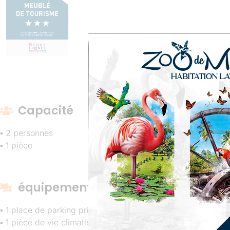
Capacité
▪ 2 personnes
▪ 1 pièce
équipements
▪ 1 place de parking privé
▪ 1 pièce de vie climatisée ouvrant sur la terrasse