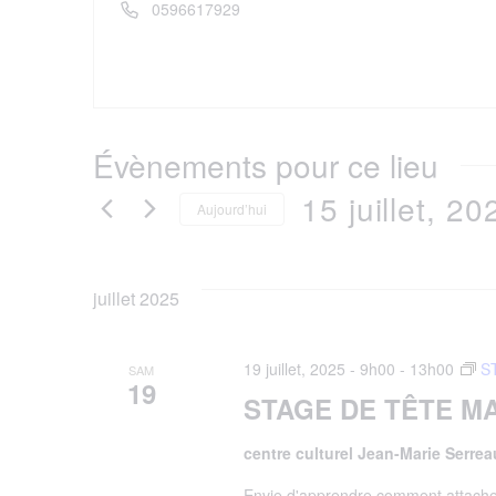
Téléphone
0596617929
Évènements pour ce lieu
15 juillet, 20
Aujourd’hui
Sélectionnez
juillet 2025
une
date.
19 juillet, 2025 - 9h00
-
13h00
S
SAM
19
STAGE DE TÊTE M
centre culturel Jean-Marie Serre
Envie d'apprendre comment attacher 