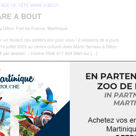
TAGE DE TÊTE MARE A BOUT
ARE A BOUT
au
Dillon, Fort de France, Martinique
un foulard ces ateliers son pour vous ! 2 sessions de 4 jours
 19 juillet 2025 au centre culturel Jean-Marie Serreau à Dillon
 par session - infoline 0596 617 929 billet sur […]