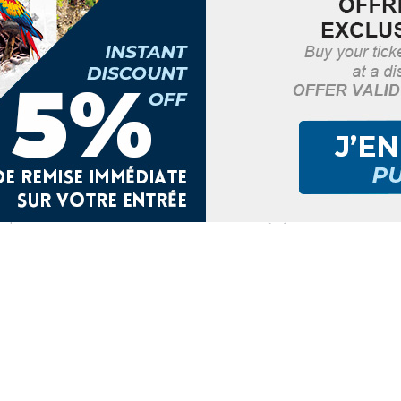
TAGE DE TÊTE MARE A BOUT
ARE A BOUT
au
Dillon, Fort de France, Martinique
un foulard ces ateliers son pour vous ! 2 sessions de 4 jours
 19 juillet 2025 au centre culturel Jean-Marie Serreau à Dillon
 par session - infoline 0596 617 929 billet sur […]