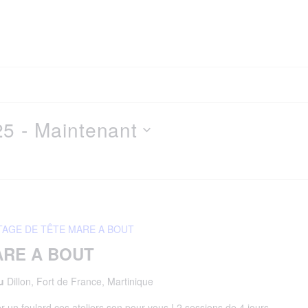
25
 - 
Maintenant
TAGE DE TÊTE MARE A BOUT
ARE A BOUT
au
Dillon, Fort de France, Martinique
un foulard ces ateliers son pour vous ! 2 sessions de 4 jours