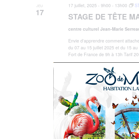
17 juillet, 2025 - 9h00
-
13h00
S
JEU
17
STAGE DE TÊTE M
centre culturel Jean-Marie Serre
Envie d'apprendre comment attacher 
du 07 au 15 juillet 2025 et du 15 au
Fort de France de 9h à 13h Tarif 20€
20€