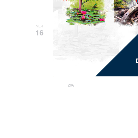
16 juillet, 2025 - 9h00
-
13h00
S
MER
16
STAGE DE TÊTE M
centre culturel Jean-Marie Serre
Envie d'apprendre comment attacher 
du 07 au 15 juillet 2025 et du 15 au
Fort de France de 9h à 13h Tarif 20€
20€