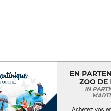
TELIERS AUTOPORTRAIT ET RETOUCHE PHOTO
RTRAIT ET RETOUCHE PHOTO
 Fort de France, Martinique
ivers de la photo. La première partie de cet atelier t'invite à
Tandis que la seconde partie, elle, t'invite à sublimer tes clichés
che. Atelier dès 14 ans.
Sessions : • Mercredi 6 août – 13h à