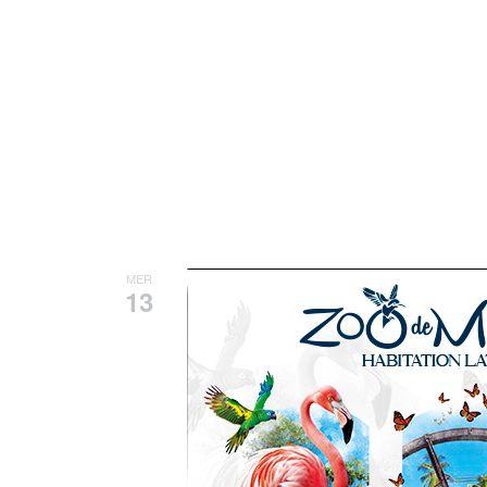
13 août, 2025 - 13h00
-
16h00
A
MER
13
ATELIERS AUTOPO
Station culturelle
33 rue Perrinon,
Avec Adeline Rapon, plonge dans l’un
capturer ton image avec sensibilité. 
ou d’autres projets grâce à la retou
16h […]