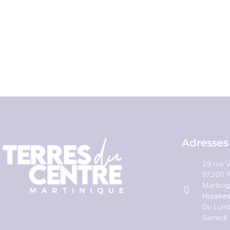
Adresses
29 rue V
97200 F
Martini
Horaires
Du Lundi
Samedi 