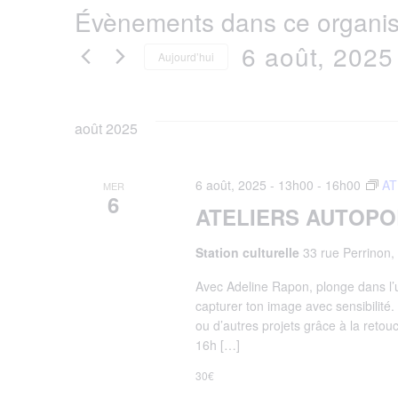
Évènements dans ce organis
6 août, 2025
Aujourd’hui
Sélectionnez
août 2025
une
date.
6 août, 2025 - 13h00
-
16h00
AT
MER
6
ATELIERS AUTOPO
Station culturelle
33 rue Perrinon,
Avec Adeline Rapon, plonge dans l’un
capturer ton image avec sensibilité. 
ou d’autres projets grâce à la retou
16h […]
30€