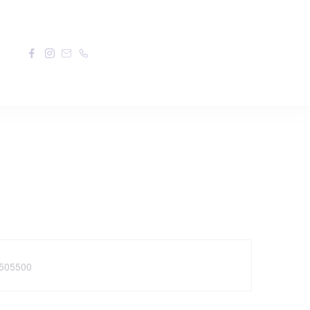
phone
505500