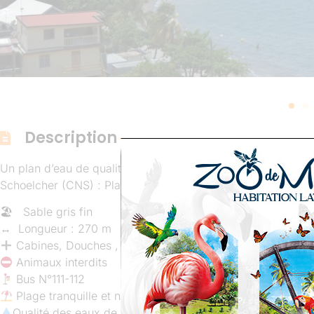
Description
Un plan d’eau de qualité alliant le plaisir de la baignade à 
Schoelcher (CNS) : Planche à voile, kayak de mer, hobbie c
🏖 Sable gris fin
↔️ Longueur : 270 m
Cabines, Douches , Toilettes (payantes), parking, Centre
Animaux interdits
Bus N°111-112
Plage tranquille et non surpeuplée
Qualité des eaux de baignade >
cliquez ici