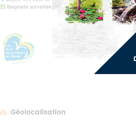
Baignade surveillée
Géolocalisation