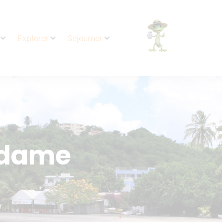
Explorer
Séjourner
adame
r