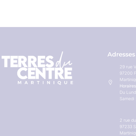
Adresses
29 rue V
97200 F
Martini
Horaires
Du Lundi
Samedi 
2 rue d
97233 S
Martini