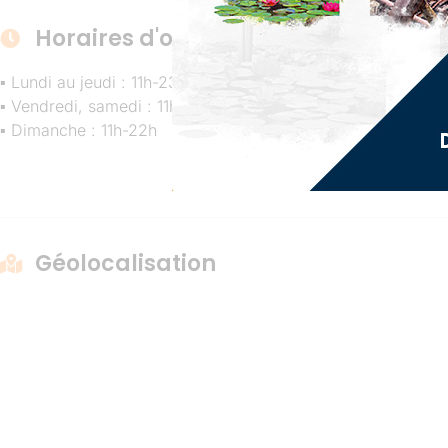
Horaires d'ouverture
▪ Lundi au jeudi : 11h-23h30
▪ Vendredi, samedi : 11h-01h
▪ Dimanche : 11h-22h
Géolocalisation