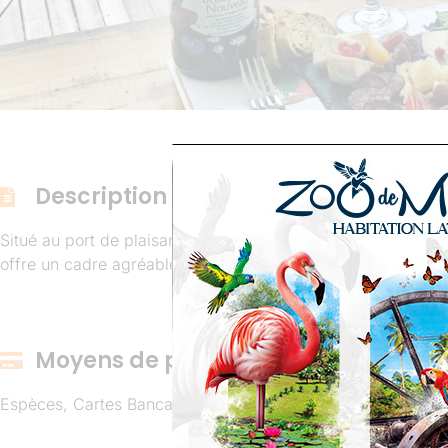
Description
Situé au port de plaisance à l’Étang z’Abricots , face à la b
offre un cadre agréable pour savourer une cuisine locale ou 
Moyens de paiement
Espèces, Cartes Bancaire