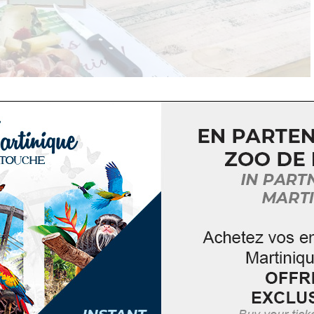
aie de Fort de France, le restaurant- bar “Le Spice” est
déguster un cocktail et chiller au coucher du soleil .