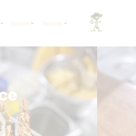
Explorer
Séjourner
ice
nce
pice