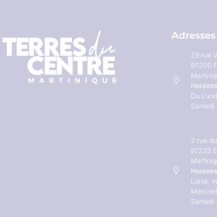
Adresses
29 rue V
97200 F
Martini
Horaires
Du Lundi
Samedi 
2 rue d
97233 S
Martini
Horaires
Lundi, m
Mercred
Samedi 