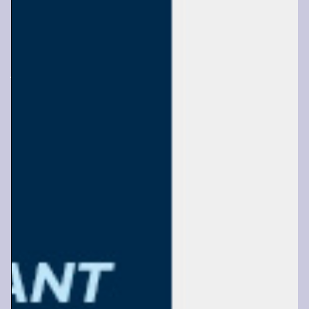
Adresses
29 rue Victor Hugo
97200 Fort-de-France
Martinique
Horaires
Du Lundi au vendredi : 8h - 16h
Samedi : 8h00 - 13h30
2 rue du Bord de Mer
97233 Schoelcher
Martinique
Horaires
Lundi, mardi, jeudi: 8h-16h30
Mercredi, vendredi: 8h-13h30