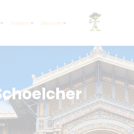
Explorer
Séjourner
Schoelcher
nce