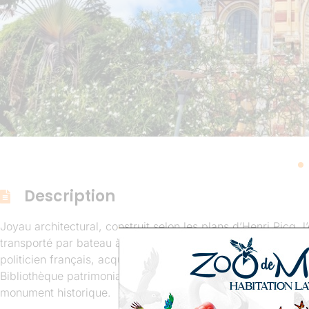
Description
Joyau architectural, construit selon les plans d’Henri Picq, 
transporté par bateau à Fort de France, il abrite dès 1893 u
politicien français, acquis à la cause abolitionniste dans le
Bibliothèque patrimoniale de conservation, de recherche et 
monument historique.