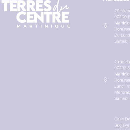
29 rue V
97200 F
Martini
Horaires
Du Lundi
Samedi 
2 rue d
97233 S
Martini
Horaires
Lundi, m
Mercred
Samedi 
Case Dé
Bouleva