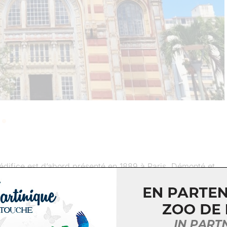
l’édifice est d’abord présenté en 1889 à Paris. Démonté et
ne collection d’ouvrages offerte par Victor Schœlcher,
s Colonies françaises au 19ème siècle.
de lecture publique, l’ouvrage est un bâtiment classé