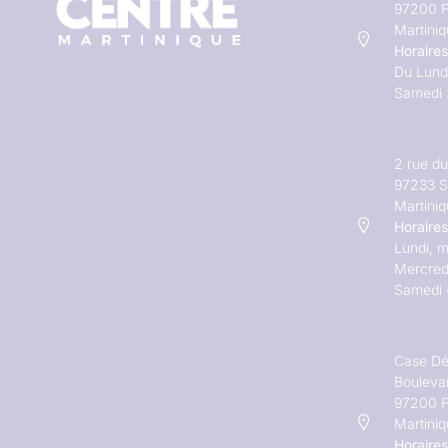
97200 F
Martini
Horaires
Du Lundi
Samedi 
2 rue d
97233 S
Martini
Horaires
Lundi, m
Mercred
Samedi 
Case Dé
Bouleva
97200 F
Martini
Horaires