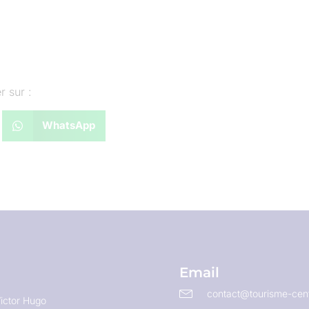
r sur :
WhatsApp
Email
contact@tourisme-cent
ictor Hugo