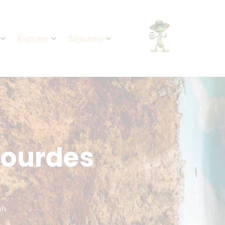
Explorer
Séjourner
Lourdes
ph