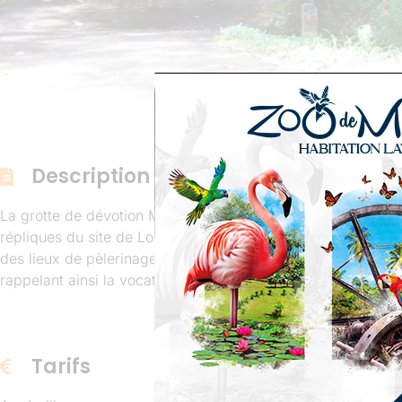
Description
La grotte de dévotion Mariale de Saint-Joseph est inaugur
répliques du site de Lourdes, à Lisieux en France, à partir de
des lieux de pèlerinage les plus fréquentés en période Sain
rappelant ainsi la vocation initiale de la paroisse.
Tarifs