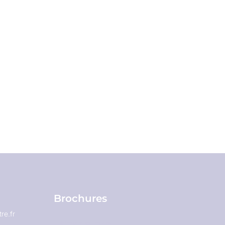
Brochures
re.fr
Espace pro