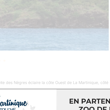
nte des Nègres éclaire la côte Ouest de La Martinique, côté
 La Caravelle en 1861 (sous Napoléon III). Il est destiné à
 de Fort de France et marque la limite entre les villes de
jet d’une inscription à l’inventaire des Monuments