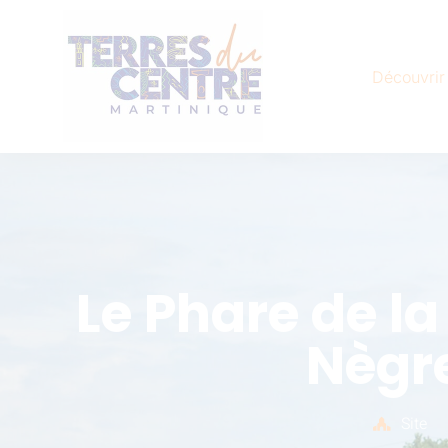
Découvrir
Le Phare de la
Nègr
Site