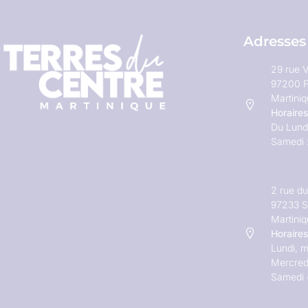
Adresses
29 rue V
97200 F
Martini
Horaires
Du Lundi
Samedi 
2 rue d
97233 S
Martini
Horaires
Lundi, m
Mercred
Samedi 