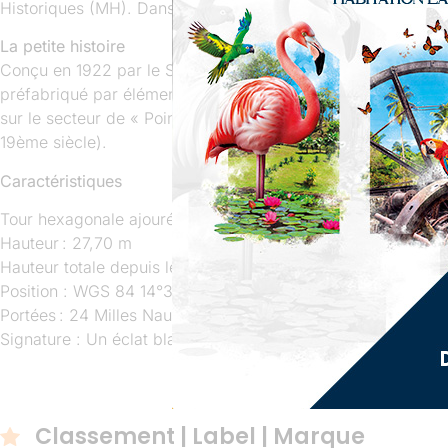
Historiques (MH). Dans l’enceinte de l’établissement, exist
La petite histoire
Conçu en 1922 par le Service des Phares et Balises au Troca
préfabriqué par éléments à Paris, puis envoyé par caisses à
sur le secteur de « Pointe des Nègres », lieu de débarquem
19ème siècle).
Caractéristiques
Tour hexagonale ajourée blanche à charpente métallique de t
Hauteur : 27,70 m
Hauteur totale depuis le niveau de la mer : 39,70 m
Position : WGS 84 14°35,978′ Nord, 61°05,415′ Est
Portées : 24 Milles Nautiques soit 44 km (feu normal) – 17 M
Signature : Un éclat blanc toutes les 5 secondes.
Classement | Label | Marque