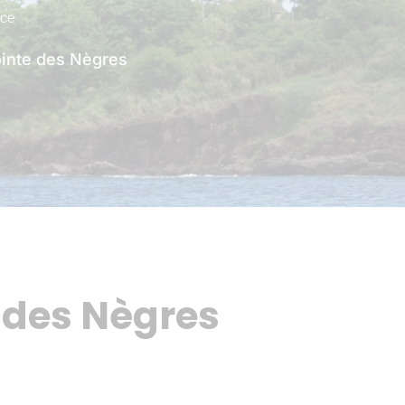
nce
ointe des Nègres
e des Nègres