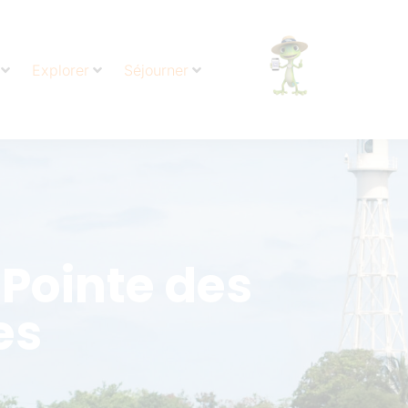
Explorer
Séjourner
 Pointe des
es