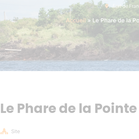
Fort de Fra
Accueil
»
Le Phare de la P
Le Phare de la Point
Site