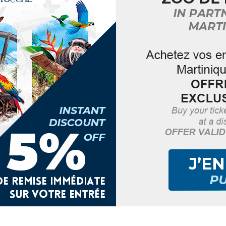
e un local technique et deux maisons de gardiens de phare.
déro à Paris (actuel musée de la Marine), le phare a été
 Fort de France. En 1927, l’ouvrage est monté puis implanté
ent des esclaves pendant la traite négrière (17ème au
ype Eiffel, en fer de fonte riveté
illes Nautiques soit 30 km (feu secours)