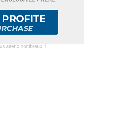
mars 2025, rejoignez-nous sur la Place
ciation Goureau Zéro Violence !
ous attend nombreux !!