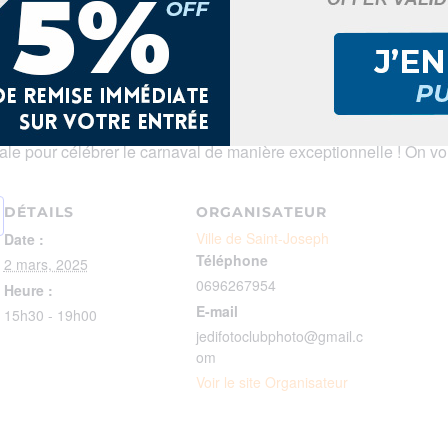
ivre des jours gras inoubliables ! Du samedi 1er au mercredi 5 
maine de festivités colorées et vibrantes organisées par l’asso
e, thème Holi Candy Flow
ale pour célébrer le carnaval de manière exceptionnelle ! On v
DÉTAILS
ORGANISATEUR
Ville de Saint-Joseph
Date :
Téléphone
2 mars, 2025
0696267954
Heure :
E-mail
15h30 - 19h00
jedifotoclubphoto@gmail.c
om
Voir le site Organisateur