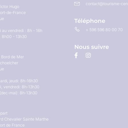
contact@tourisme-cent
ictor Hugo
ort-de-France
que
Téléphone
+ 596 596 80 00 70
 au vendredi : 8h - 16h
: 8h00 - 13h30
Nous suivre
u Bord de Mer
choelcher
que
ardi, jeudi: 8h-16h30
i, vendredi: 8h-13h30
(dec-mai): 8h-13h30
part
rd Chevalier Sainte Marthe
ort de France