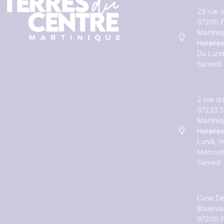
29 rue V
97200 F
Martini
Horaires
Du Lundi
Samedi 
2 rue d
97233 S
Martini
Horaires
Lundi, m
Mercred
Samedi 
Case Dé
Bouleva
97200 F