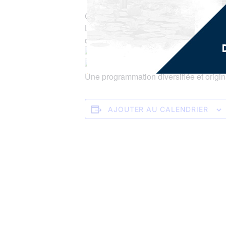
Carnaval 2025 à Saint-Joseph
La ville de Saint-Joseph se prépare à v
des Fêtes à partir de 15h30 pour une se
Au programme
Dimanche 2 mars – Poudre coloré
Une programmation diversifiée et origin
AJOUTER AU CALENDRIER