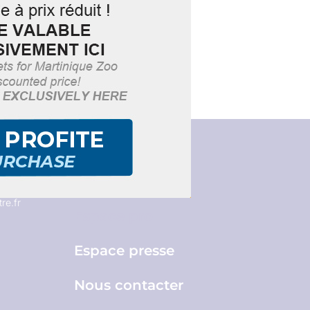
Brochures
re.fr
Espace pro
Espace presse
Nous contacter