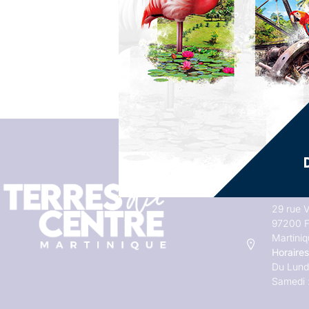
Adresses
29 rue V
97200 F
Martini
Horaires
Du Lundi
Samedi 