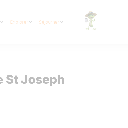
Explorer
Séjourner
e St Joseph