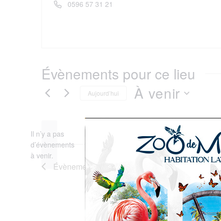
Téléphone
0596 57 31 21
Évènements pour ce lieu
À venir
Aujourd’hui
Sélectionnez
Il n’y a pas
une
d’évènements
Notice
à venir.
date.
Évènements
précédents