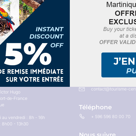
Email
contact@tourisme-cent
ictor Hugo
ort-de-France
que
Téléphone
+ 596 596 80 00 70
 au vendredi : 8h - 16h
: 8h00 - 13h30
Nous suivre