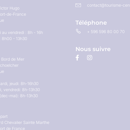
contact@tourisme-cent
ictor Hugo
ort-de-France
que
Téléphone
+ 596 596 80 00 70
 au vendredi : 8h - 16h
: 8h00 - 13h30
Nous suivre
u Bord de Mer
choelcher
que
ardi, jeudi: 8h-16h30
i, vendredi: 8h-13h30
(dec-mai): 8h-13h30
part
rd Chevalier Sainte Marthe
ort de France