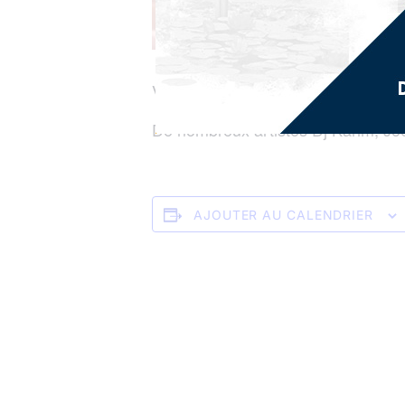
Venez vivre l’élection des reines 
De nombreux artistes Dj Karim, Joël 
AJOUTER AU CALENDRIER