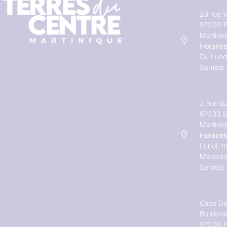
29 rue V
97200 F
Martini
Horaires
Du Lundi
Samedi 
2 rue d
97233 S
Martini
Horaires
Lundi, m
Mercred
Samedi 
Case Dé
Bouleva
97200 F