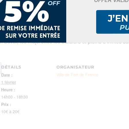
du carnaval de Fort de France le dimanche 1er février 2
Buval, les majorettes les balisiers et pleins d’invités s
DÉTAILS
ORGANISATEUR
Ville de Fort de France
Date :
1 février
Heure :
14h00 - 18h30
Prix :
10€ à 20€