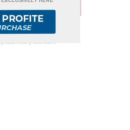
026 dès 14h00 au Grand Carbet.
urprises vous y attendent.