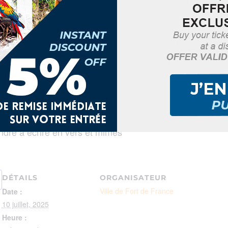
âtrale au TOM » Téat Otonom Mawon » avec Jean D’AME
ndre à écrire en vers et mimes
DÉTAILS
ORGANISATEUR
Ville de Fort de France
Date :
10 juillet, 2025
Heure :