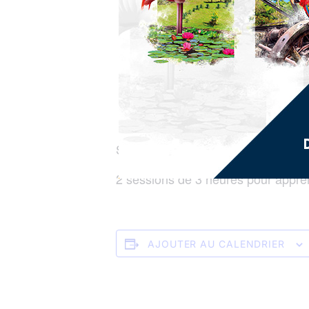
Stage d’écriture poétique et thé
2 sessions de 3 heures pour appre
AJOUTER AU CALENDRIER