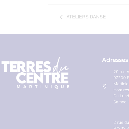
ATELIERS DANSE
Adresses
29 rue V
97200 F
Martini
Horaires
Du Lundi
Samedi 
2 rue d
97233 S