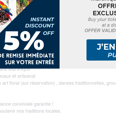
e de la TransMartinique !
ans Martinique
caux et artisanat
rs art floral (sur réservation) , danses traditionnelles,
ance conviviale garantie !
outenir nos traditions locales.