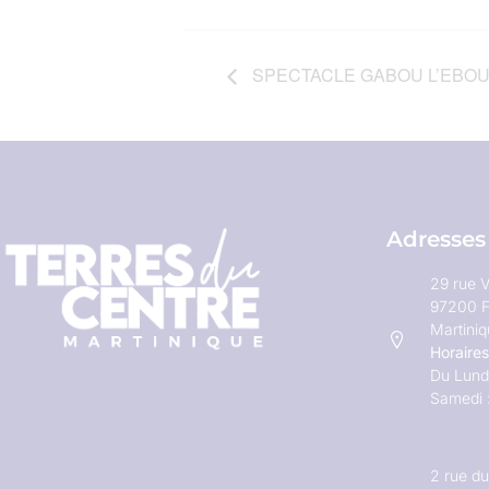
SPECTACLE GABOU L’EBO
Adresses
29 rue V
97200 F
Martini
Horaires
Du Lundi
Samedi 
2 rue d