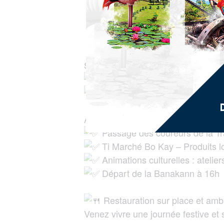
Saint-Joseph en fête avec le Villag
Samedi 06 décembre 2025
Place des Fêtes – 7h à 18h
Au programme :
Passage des coureurs de la Tr
Ti Marché Bo Kay – Produits lo
Animations culturelles : atelie
Départ de la Banakann à 16h
Restauration sur place et ambi
Venez vivre une journée festive et s