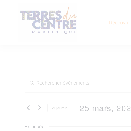
Découvrir
Recherche
Saisir
et
mot-
25 mars, 20
Aujourd’hui
clé.
navigation
Sélectionnez
Rechercher
En cours