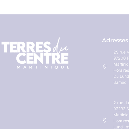
Adresses
29 rue V
97200 F
Martini
Horaires
Du Lundi
Samedi 
2 rue d
97233 S
Martini
Horaires
Lundi, m