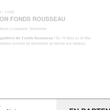
5 - 11h00
TION FONDS ROUSSEAU
dence Le beaupré, Schoelcher
𝘁𝗲𝘀 𝗴𝘂𝗶𝗱𝗲́𝗲𝘀 𝗱𝗲 𝗙𝗼𝗻𝗱𝘀 𝗥𝗼𝘂𝘀𝘀𝗲𝗮𝘂 ! Du 19 Mars au 30 Mai
abitation sucrerie de Schoelcher se dévoile aux visiteurs.