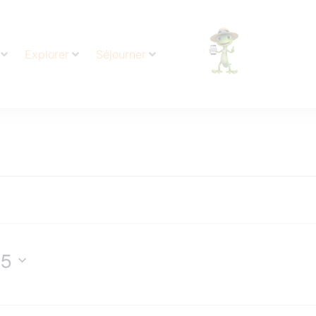
Explorer
Séjourner
25