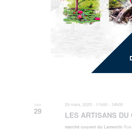
29 mars, 2025 - 11h00
-
18h00
SAM
29
LES ARTISANS DU
marché couvert du Lamentin
Rue 