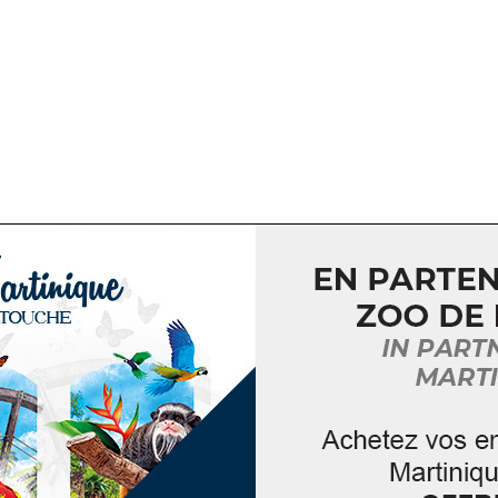
I MARCHE BOKAY
h, Martinique
à Saint-Joseph ! Envie de produits frais et locaux ? Ne
, le Ti Marché Bô Kay, qui revient près de chez […]