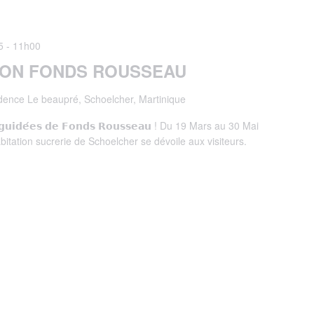
5 - 11h00
TION FONDS ROUSSEAU
dence Le beaupré, Schoelcher, Martinique
𝘁𝗲𝘀 𝗴𝘂𝗶𝗱𝗲́𝗲𝘀 𝗱𝗲 𝗙𝗼𝗻𝗱𝘀 𝗥𝗼𝘂𝘀𝘀𝗲𝗮𝘂 ! Du 19 Mars au 30 Mai
abitation sucrerie de Schoelcher se dévoile aux visiteurs.