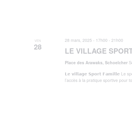
28 mars, 2025 - 17h00
-
21h00
VEN
28
LE VILLAGE SPORT
Place des Arawaks, Schoelcher
S
𝗟𝗲 𝘃𝗶𝗹𝗹𝗮𝗴𝗲 𝗦𝗽𝗼𝗿𝘁 𝗙𝗮𝗺𝗶𝗹
l’accès à la pratique sportive pour t