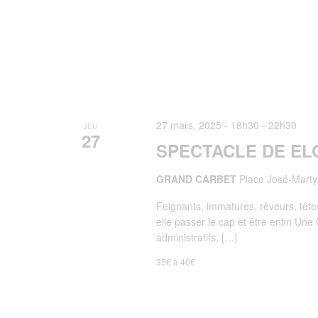
27 mars, 2025 - 18h30
-
22h30
JEU
27
SPECTACLE DE EL
GRAND CARBET
Place José-Marty,
Feignants, immatures, rêveurs, têtes
elle passer le cap et être enfin Un
administratifs, […]
35€ à 40€