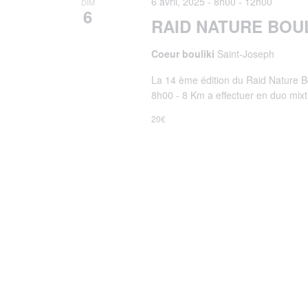
6 avril, 2025 - 8h00
-
12h00
DIM
6
RAID NATURE BOU
Coeur bouliki
Saint-Joseph
La 14 ème édition du Raid Nature Bo
8h00 - 8 Km a effectuer en duo mixte
20€