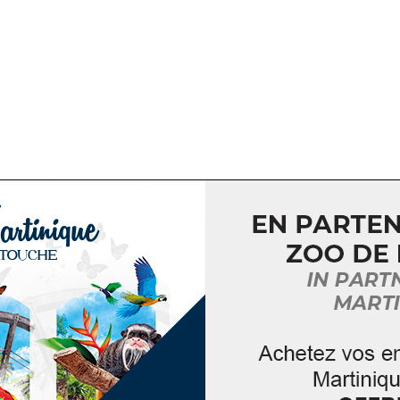
FRIQUE ET DE LA CARAÏBE
azotte, Fort de France, Martinique
ésaireLes Grandes Voix d’Opéra d’Afrique et des CaraïbesCe
voir la culture musicale africaine et d’établir des échanges