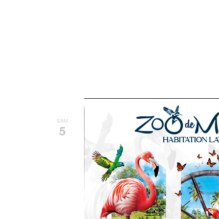
5 avril, 2025 - 19h30
-
21h30
SAM
5
VOIX D’OPERA D’A
Tropiques Atrium
6 Rue Jacques C
Samedi 5 avril – 19h30Salle Aimé C
récital est un événement pour promou
artistiques entre […]