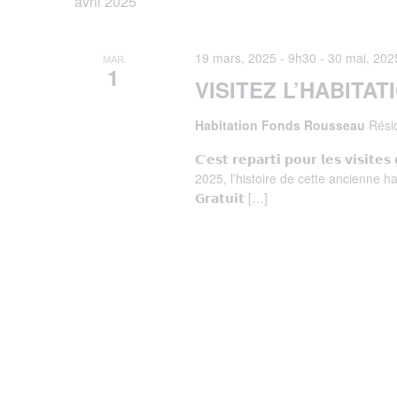
de
avril 2025
une
Évènements
date.
vues
19 mars, 2025 - 9h30
-
30 mai, 202
par
MAR
1
VISITEZ L’HABITA
mot-
Évènements
Habitation Fonds Rousseau
Rési
clé.
𝗖'𝗲𝘀𝘁 𝗿𝗲𝗽𝗮𝗿𝘁𝗶 𝗽𝗼𝘂𝗿 𝗹𝗲𝘀 𝘃𝗶𝘀
2025, l'histoire de cette ancienne h
𝗚𝗿𝗮𝘁𝘂𝗶𝘁 […]