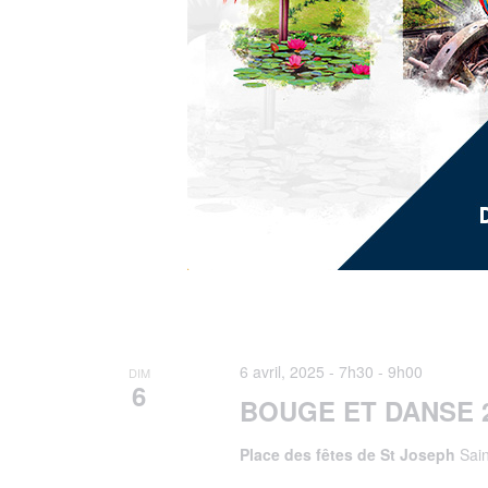
6 avril, 2025 - 7h30
-
9h00
DIM
6
BOUGE ET DANSE 
Place des fêtes de St Joseph
Sain