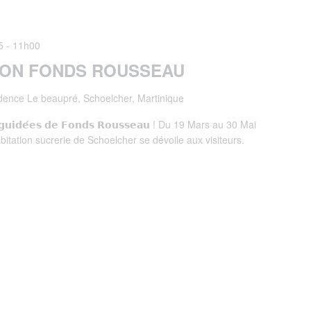
5 - 11h00
TION FONDS ROUSSEAU
dence Le beaupré, Schoelcher, Martinique
𝘁𝗲𝘀 𝗴𝘂𝗶𝗱𝗲́𝗲𝘀 𝗱𝗲 𝗙𝗼𝗻𝗱𝘀 𝗥𝗼𝘂𝘀𝘀𝗲𝗮𝘂 ! Du 19 Mars au 30 Mai
abitation sucrerie de Schoelcher se dévoile aux visiteurs.