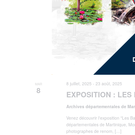
8 juillet, 2025
-
23 août, 2025
MAR
8
EXPOSITION : LES
Archives départementales de Ma
Venez découvrir l'exposition "Les Ba
départementales de Martinique, Mo
photographes de renom, […]