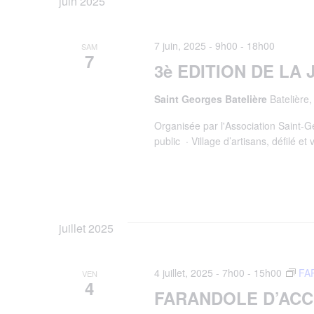
de
juin 2025
une
Évènements
date.
vues
7 juin, 2025 - 9h00
-
18h00
par
SAM
7
3è EDITION DE LA
mot-
Évènements
Saint Georges Batelière
Batelière
clé.
Organisée par l'Association Saint-
public · Village d’artisans, défilé e
juillet 2025
4 juillet, 2025 - 7h00
-
15h00
FA
VEN
4
FARANDOLE D’ACC