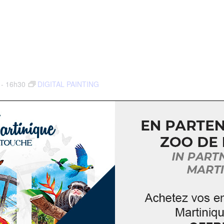
5 - 16h30
DIGITAL PAINTING
 France, Martinique
h et 14h à 16h30. Apprenez à réaliser de magnifiques paysages
 Photoshop dans les ateliers du […]