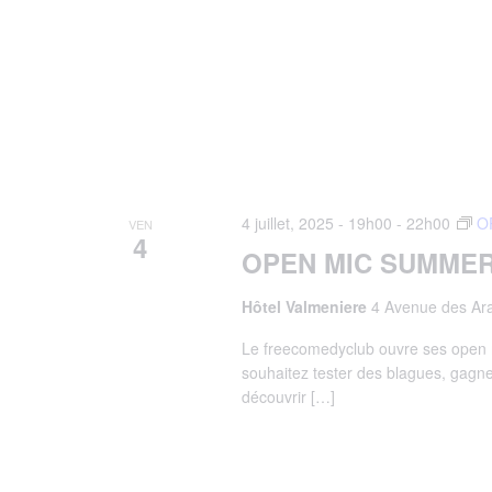
4 juillet, 2025 - 19h00
-
22h00
O
VEN
4
OPEN MIC SUMMER
Hôtel Valmeniere
4 Avenue des Ara
Le freecomedyclub ouvre ses open m
souhaitez tester des blagues, gagner
découvrir […]