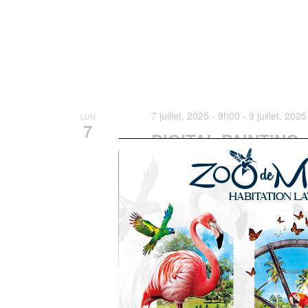
7 juillet, 2025 - 9h00
-
9 juillet, 202
LUN
7
DIGITAL PAINTING
Atelier du Sermac
Sermac, Fort de
Du 7 au 12 juillet 2025 de 9h à 12
urbains et ruraux avec l'application
80€