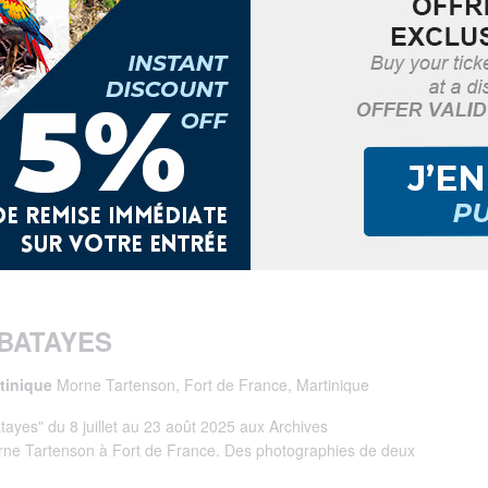
 BATAYES
rtinique
Morne Tartenson, Fort de France, Martinique
tayes" du 8 juillet au 23 août 2025 aux Archives
rne Tartenson à Fort de France. Des photographies de deux