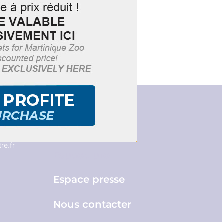
Brochures
re.fr
Espace pro
Espace presse
Nous contacter