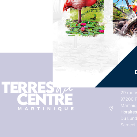
Adresses
29 rue V
97200 F
Martini
Horaires
Du Lundi
Samedi 