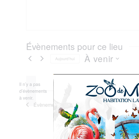
Évènements pour ce lieu
À venir
Aujourd’hui
Sélectionnez
Il n’y a pas
une
d’évènements
Notice
à venir.
date.
Évènements
précédents