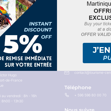
Email
contact@tourisme-cent
ictor Hugo
ort-de-France
que
Téléphone
+ 596 596 80 00 70
 au vendredi : 8h - 16h
: 8h00 - 13h30
Nous suivre