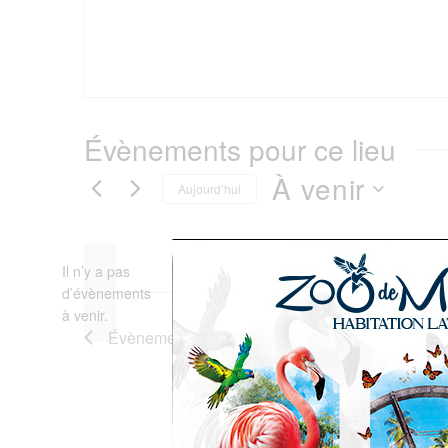
Évènements pour ce lieu
À venir
Aujourd’hui
Sélectionnez
Il n’y a pas
une
d’évènements
Notice
à venir.
date.
Évènements
précédents