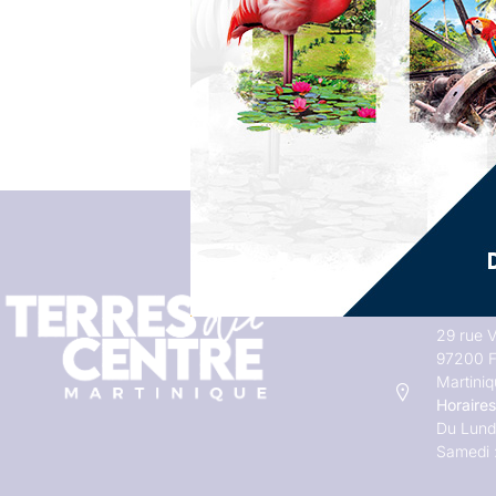
Adresses
29 rue V
97200 F
Martini
Horaires
Du Lundi
Samedi 