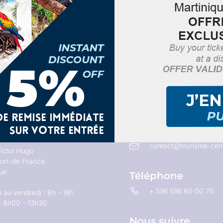
Email
contact@tourisme-cent
ictor Hugo
ort-de-France
que
Téléphone
+ 596 596 80 00 70
 au vendredi : 8h - 16h
: 8h00 - 13h30
Nous suivre