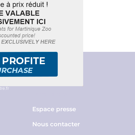
Brochures
re.fr
Espace pro
Espace presse
Nous contacter