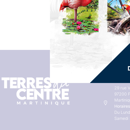
Adresses
29 rue V
97200 F
Martini
Horaires
Du Lundi
Samedi 