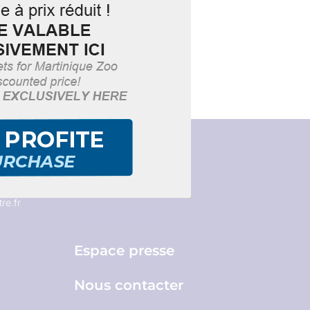
Brochures
re.fr
Espace pro
Espace presse
Nous contacter