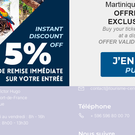
Email
contact@tourisme-cent
ictor Hugo
ort-de-France
que
Téléphone
+ 596 596 80 00 70
 au vendredi : 8h - 16h
: 8h00 - 13h30
Nous suivre