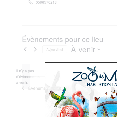
Téléphone
0596570218
Évènements pour ce lieu
À venir
Aujourd’hui
Sélectionnez
Il n’y a pas
une
d’évènements
Notice
à venir.
date.
Évènements
précédents