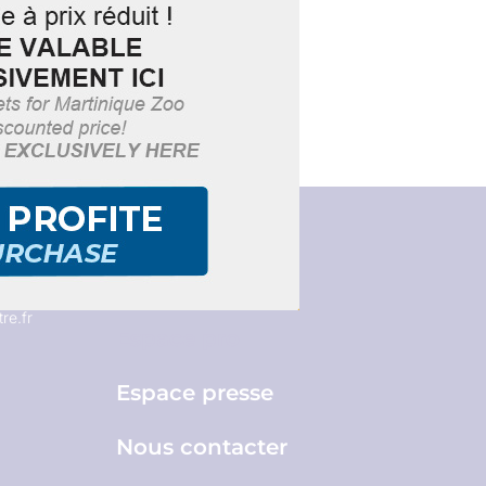
Brochures
re.fr
Espace pro
Espace presse
Nous contacter