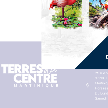
Adresses
29 rue V
97200 F
Martini
Horaires
Du Lundi
Samedi 