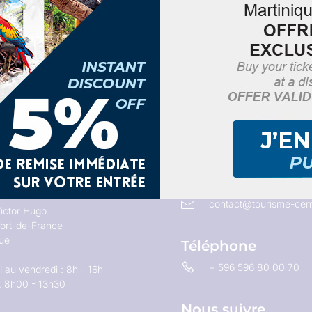
Email
contact@tourisme-cent
ictor Hugo
ort-de-France
que
Téléphone
+ 596 596 80 00 70
 au vendredi : 8h - 16h
: 8h00 - 13h30
Nous suivre