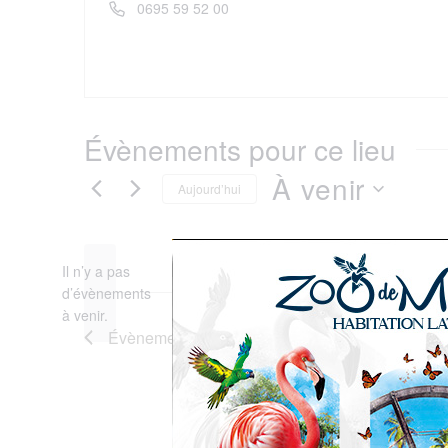
Téléphone
0695 59 52 00
Évènements pour ce lieu
À venir
Aujourd’hui
Sélectionnez
Il n’y a pas
une
d’évènements
Notice
à venir.
date.
Évènements
précédents