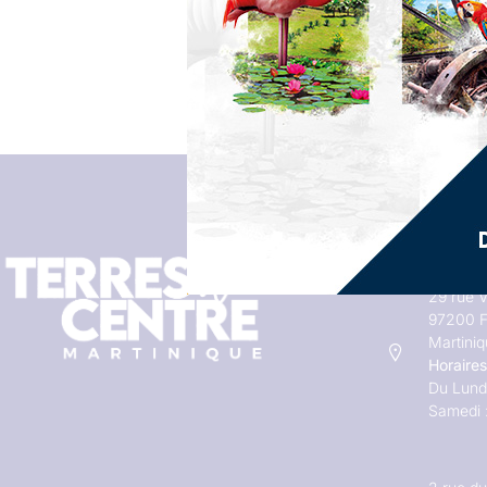
Adresses
29 rue V
97200 F
Martini
Horaires
Du Lundi
Samedi 