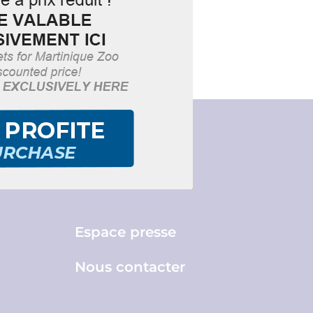
Brochures
re.fr
Espace pro
Espace presse
Nous contacter