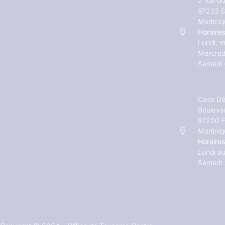
2 rue d
97233 S
Martini
Horaires
Lundi, m
Mercred
Samedi 
Case Dé
Bouleva
97200 F
Martini
Horaires
Lundi au
Samedi 