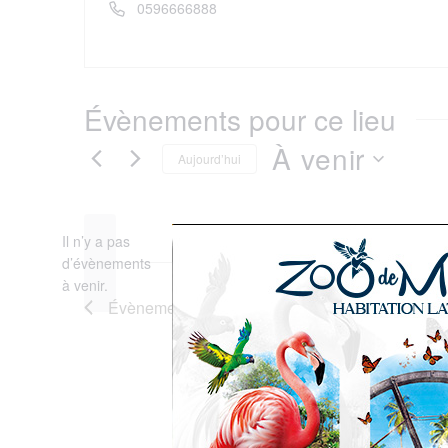
Téléphone
0596666888
Évènements pour ce lieu
À venir
Aujourd’hui
Sélectionnez
Il n’y a pas
une
d’évènements
Notice
à venir.
date.
Évènements
précédents