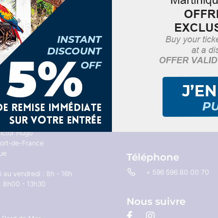
Email
contact@tourisme-cent
ictor Hugo
ort-de-France
que
Téléphone
+ 596 596 80 00 70
 au vendredi : 8h - 16h
: 8h00 - 13h30
Nous suivre