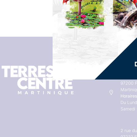
Adresses
29 rue V
97200 F
Martini
Horaires
Du Lundi
Samedi 
2 rue d
97233 S