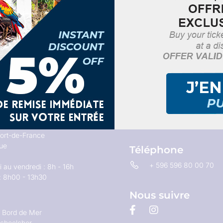
Email
contact@tourisme-cent
ictor Hugo
ort-de-France
que
Téléphone
+ 596 596 80 00 70
 au vendredi : 8h - 16h
: 8h00 - 13h30
Nous suivre
u Bord de Mer
choelcher