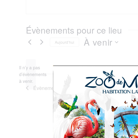
Évènements pour ce lieu
À venir
Aujourd’hui
Sélectionnez
Il n’y a pas
une
d’évènements
Notice
à venir.
date.
Évènements
précédents