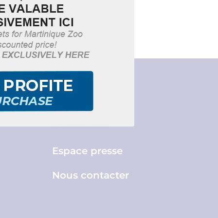
Brochures
re.fr
Espace pro
Espace presse
Nous contacter